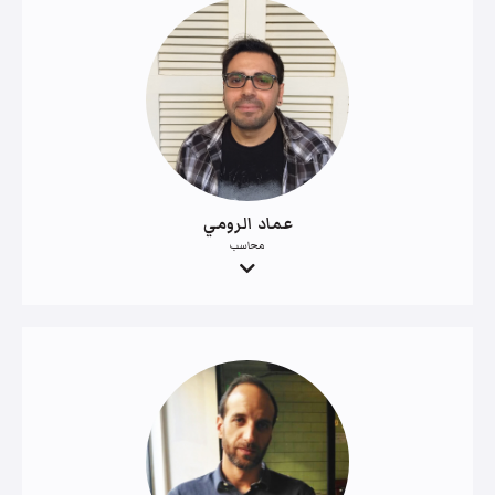
عماد الرومي
محاسب