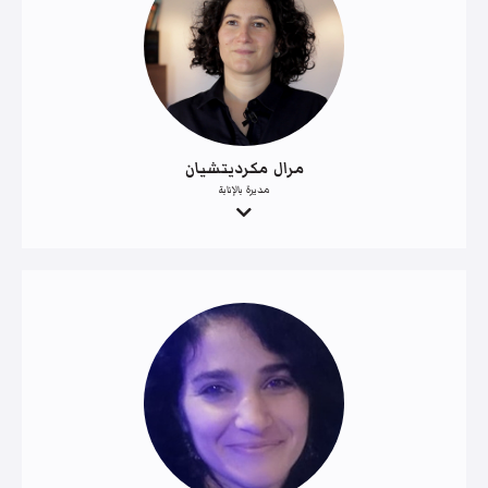
مرال مكرديتشيان
مديرة بالإنابة