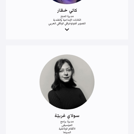
كاتي خطّار
مديرة المنح
الكتابات الإبداعية والنقدية
التصوير الفوتوغرافي الوثاقي العربي
سولاي غربيّة
مديرة برامج
الموسيقى
الأفلام الوثائقية
السينما