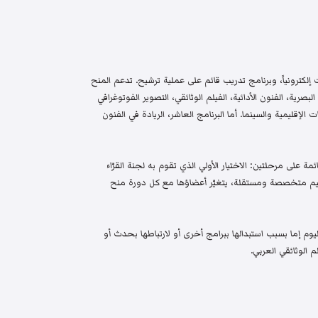
إلكترونياً، وبرنامج تدريب قائم على عملية ترشيح. تدعم المنح
البصرية، الفنون الأدائية، الفيلم الوثائقي، التصوير الفوتوغرافي
الإقليمية والسينما. أما البرنامج العاشر، الريادة في الفنون
م واختيار قائمة على مرحلتين: الاختيار الأولي الذي تقوم به لجنة القرّاء
 تحكيم متخصصة ومستقلة، يتغيّر أعضاؤها مع كل دورة منح
م إما بسبب استبدالها ببرامج أخرى أو لارتباطها بحدث أو
 الوثائقي العربي.