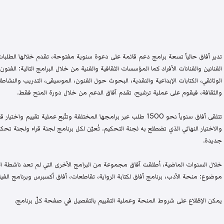
تدير آفاق حالياً تسعة برامج دعم قائمة على دعوة سنوية مفتوحة، تقدم خلالها الطلبات 
الفنانين والفنانات الأفراد كما المؤسسات الثقافية والفنية من خلال البرامج التالية: الفنون 
الوثائقي، الكتابات الإبداعية والنقدية، البحوث حول الفنون، الموسيقى، التدريب والنشاطات 
والثقافة، فيقوم على عملية ترشيح. تقدم آفاق الدعم من خلال دورة المنح فقط.
تتلقى آفاق سنوياً نحو 1500 طلب عبر برامجها المختلفة وتتّبع عملية تقيي
والاختيار النهائي الذي تضطلع به لجنة التحكيم. تُعيّن لكل برنامج لجنة قراء ولجنة
جديدة.
خلال السنوات الماضية، أطلقت آفاق مجموعة من البرامج الأخرى التي لم تعد ناشطة اليو
موضوع: منحة الأدب، برنامج آفاق لكتابة الرواية، تقاطعات، آفاق أكسبرس وبرنامج الفيلم
يمكن الإطّلاع على شروط المنحة وعملية التقييم بالتفصيل في صفحة كلّ برنامج.