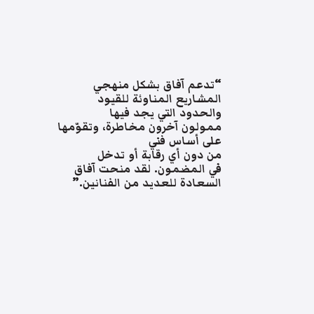
“تدعم آفاق بشكل منهجي
المشاريع المناوئة للقيود
والحدود التي يجد فيها
ممولون آخرون مخاطرة، وتقوّمها
على أساس فني
من دون أي رقابة أو تدخل
في المضمون. لقد منحت آفاق
السعادة للعديد من الفنانين.”