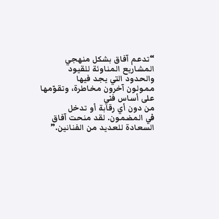
“تدعم آفاق بشكل منهجي
المشاريع المناوئة للقيود
والحدود التي يجد فيها
ممولون آخرون مخاطرة، وتقوّمها
على أساس فني
من دون أي رقابة أو تدخل
في المضمون. لقد منحت آفاق
السعادة للعديد من الفنانين.”