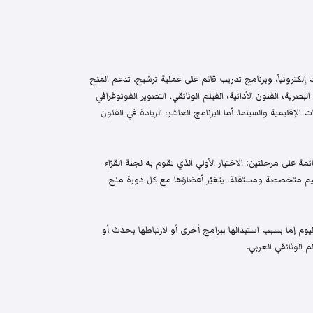
إلكترونياً، وبرنامج تدريب قائم على عملية ترشيح. تدعم المنح
البصرية، الفنون الأدائية، الفيلم الوثائقي، التصوير الفوتوغرافي
الإقليمية والسينما. أما البرنامج العاشر، الريادة في الفنون
م واختيار قائمة على مرحلتين: الاختيار الأولي الذي تقوم به لجنة القرّاء
 تحكيم متخصصة ومستقلة، يتغيّر أعضاؤها مع كل دورة منح
م إما بسبب استبدالها ببرامج أخرى أو لارتباطها بحدث أو
 الوثائقي العربي.