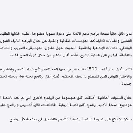
تدير آفاق حالياً تسعة برامج دعم قائمة على دعوة سنوية مفتوحة، تقدم خلالها الطلبات 
الفنانين والفنانات الأفراد كما المؤسسات الثقافية والفنية من خلال البرامج التالية: الفنون 
الوثائقي، الكتابات الإبداعية والنقدية، البحوث حول الفنون، الموسيقى، التدريب والنشاطات 
والثقافة، فيقوم على عملية ترشيح. تقدم آفاق الدعم من خلال دورة المنح فقط.
تتلقى آفاق سنوياً نحو 1500 طلب عبر برامجها المختلفة وتتّبع عملية تقيي
والاختيار النهائي الذي تضطلع به لجنة التحكيم. تُعيّن لكل برنامج لجنة قراء ولجنة
جديدة.
خلال السنوات الماضية، أطلقت آفاق مجموعة من البرامج الأخرى التي لم تعد ناشطة اليو
موضوع: منحة الأدب، برنامج آفاق لكتابة الرواية، تقاطعات، آفاق أكسبرس وبرنامج الفيلم
يمكن الإطّلاع على شروط المنحة وعملية التقييم بالتفصيل في صفحة كلّ برنامج.