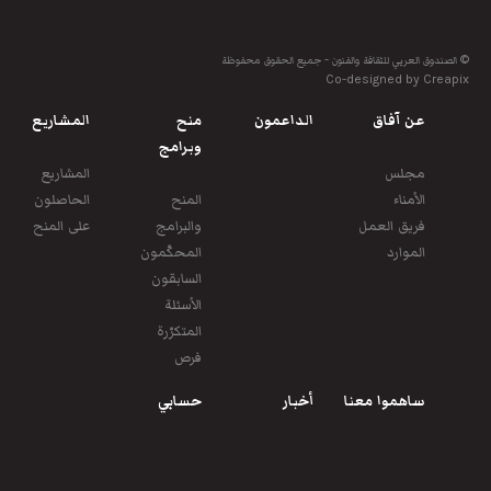
© الصندوق العربي للثقافة والفنون - جميع الحقوق محفوظة
Co-designed by Creapix
عن آفاق
الداعمون
منح
المشاريع
وبرامج
مجلس
المشاريع
الأمناء
المنح
الحاصلون
فريق العمل
والبرامج
على المنح
الموارد
المحكّمون
السابقون
الأسئلة
المتكرّرة
فرص
ساهموا معنا
أخبار
حسابي