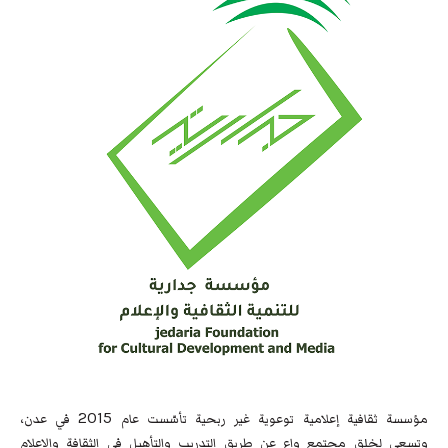
مؤسسة ثقافية إعلامية توعوية غير ربحية تأسّست عام 2015 في عدن،
وتسعى لخلق مجتمع واعٍ عن طريق التدريب والتأهيل في الثقافة والاعلام