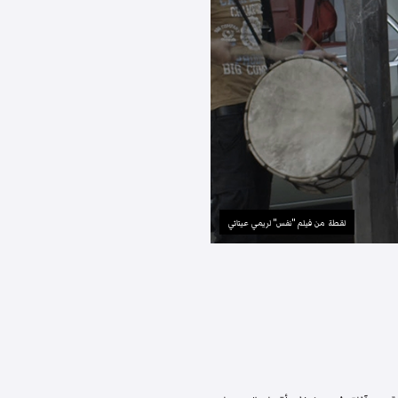
لقطة من فيلم "نفس" لريمي عيتاني