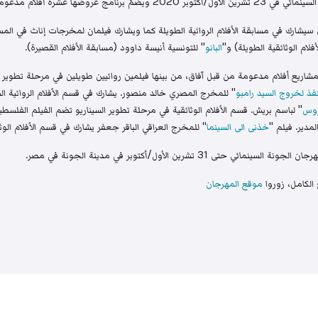
عومة من آفاق في مختلف أقسام المهرجان.
شارك في مسابقة الأفلام الروائية الطويلة كما ويشارك فيلمان لمخرجات إناث في المس
فلام الوثائقية الطويلة) و"
البانو
" للتونسية أنيسة داوود (مسابقة الأفلام القصيرة).
شاريع أفلام مدعومة من قبل آفاق، من بينها فيلمين روائيين طويلين في مرحلة تطوير ال
ذ لخروج السيد رامبو
" للمخرج المصري خالد منصور. يشارك في قسم الأفلام الروائية الطو
روس
" لباسم بريش. قسم الأفلام الوثائقية في مرحلة تطوير السيناريو تضم الفيلم الفلسطي
مدير. فيلم "
خذنى الى السينما
" للمخرج العراقي الباقر جعفر يشارك في قسم الأفلام الوثائ
 31 تشرين الأول/أكتوبر في مدينة الجونة في مصر.
 الكامل، زوروا
موقع المهرجان