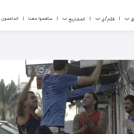
ساهموا معنا
الداعمون
ق
قدّم/ي
المشاريع
|
|
|
|