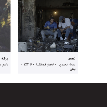
نفس
بركة 
ديمة الجندي • الأفلام الوثائقية • 2016 •
باسم بريش
لبنان