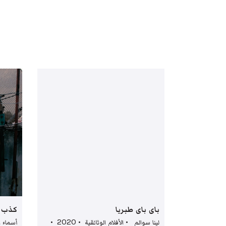
باي باي طبريا
كذب 
لينا سوالم • الأفلام الوثائقية • 2020 •