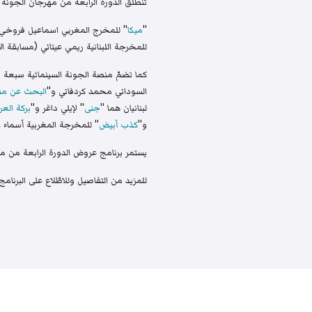
تنطلق الدورة الرابعة من مهرجان الجونة السينمائي في 23 تشرين الأول/أكتوبر 2020 ويضمّ برنامج عروضها عشرة أفلام مد
"
ميكا
" للمخرج المغربي اسماعيل فروخي سي
للمخرجة اللبنانية ريمي عيتاني (مسابقة الأ
كما تضمّ منصة الجونة السينمائية سبعة م
السوداني محمد كردفاني و"
البحث عن منف
لبنانيان هما "
جنى
" لإيلي داغر و"
بركة الع
و"
كذب أبيض
" للمخرجة المغربية أسماء ال
يستمر برنامج عروض الدورة الرابعة من مهرجان الجونة السينمائي حتى
للمزيد من التفاصيل وللاطّلاع على البرنامج