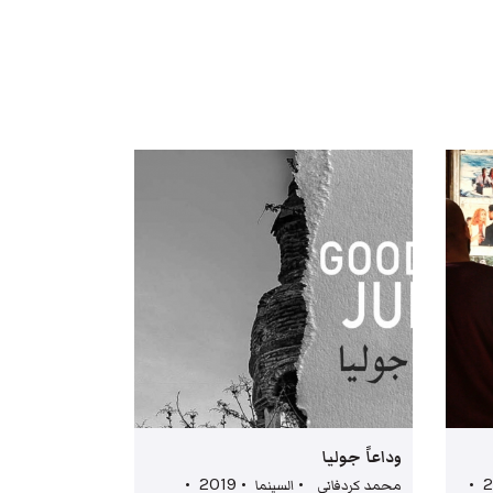
وداعاً جوليا
الباقر جعفر • الأفلام الوثائقية • 2019 •
محمد كردفاني • السينما • 2019 •