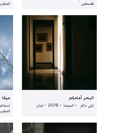
فلسطين
المغرب
البحر أمامكم
ميكا
ايلي داغر • السينما • 2018 • لبنان
المغرب