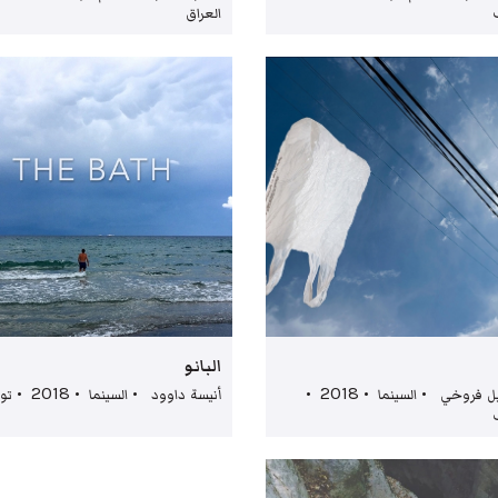
العراق
البانو
اسماعيل فروخي • السينما • 2018 •
أنيسة داوود • السينما • 2018 • تونس