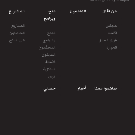
عن آفاق
الداعمون
منح
المشاريع
وبرامج
مجلس
المشاريع
الأمناء
المنح
الحاصلون
فريق العمل
والبرامج
على المنح
الموارد
المحكّمون
السابقون
الأسئلة
المتكرّرة
فرص
ساهموا معنا
أخبار
حسابي