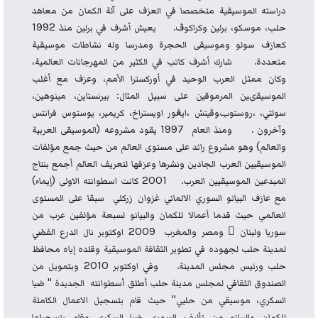
دراسته الموسيقية متخصصا في العزف على آلة الكمان من معاهد
حلب، موسكو، برلين وكراكوڤ. يعيش أشرف في برلين منذ 1992
كعازف سولو وموسيقى الحجرة ومدرسا وله نشاطات موسيقية
متعددة. شارك أشرف كاتب في الكثير من المهرجانات العالمية،
وكان ممثل العرب الوحيد في أوركسترا الأمم، وعزف مع أغلب
الموسيقىين المرموقين على سبيل المثال: بيرنستاين، مينوهين،
سولتي، ،روستوݕوڤيتش ،ايڠور اويستراخ، كريمير، يوستوس فرانتس
وآخرون . ومنذ العام 1997 يقود مشروعه (الموسيقى العربية
والعالم) وهو مشروع رائد على مستوى العالم من حيث جمع مؤلفات
الموسيقيين العرب الجادين ونشرها وعزفها لتعريف العالم أجمع بنتاج
المبدعين الموسيقيين العرب. 2001 كانت اسطوانته الاولى (إيماء)
مع عازف البيانو السوري الالماني غزوان زركلي سبقا على المستوى
العالمي حيث قدما أعمالا للكمان والبيانو لسبعة مؤلفين عرب من
سوريا ولبنان َ ومصر والمغرب 2009 اوكتوبر نال الدرع الفضي
لمدينة حلب لجهوده في تطوير الثقافة الموسيقية وقلده إياه محافظ
حلب ورئيس مجلس المدينة. وفي اوكتوبر 2010 وبتمويل من
الصندوق الثقافي لمجلس مدينة حلب أطلق أسطوانته الجديدة " ضيا
السكري، موسيقي من حلبي" حيث قام بتسجيل الاعمال الكاملة
للكمان والبيانو من تأليف السوري ضيا السكري وقام بتسجيلها