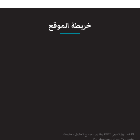
خريطة الموقع
© الصندوق العربي للثقافة والفنون - جميع الحقوق محفوظة
Co-designed by Creapix