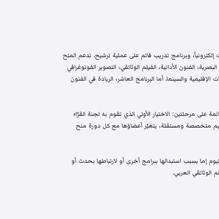
إلكترونياً، وبرنامج تدريب قائم على عملية ترشيح. تدعم المنح
البصرية، الفنون الأدائية، الفيلم الوثائقي، التصوير الفوتوغرافي
الإقليمية والسينما. أما البرنامج العاشر، الريادة في الفنون
م واختيار قائمة على مرحلتين: الاختيار الأولي الذي تقوم به لجنة القرّاء
 تحكيم متخصصة ومستقلة، يتغيّر أعضاؤها مع كل دورة منح
م إما بسبب استبدالها ببرامج أخرى أو لارتباطها بحدث أو
 الوثائقي العربي.