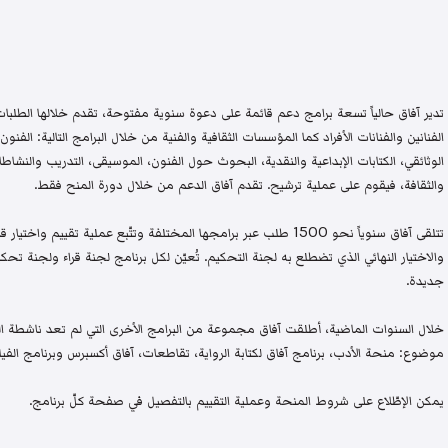
تدير آفاق حالياً تسعة برامج دعم قائمة على دعوة سنوية مفتوحة، تقدم خلالها الطلبات 
الفنانين والفنانات الأفراد كما المؤسسات الثقافية والفنية من خلال البرامج التالية: الفنون 
الوثائقي، الكتابات الإبداعية والنقدية، البحوث حول الفنون، الموسيقى، التدريب والنشاطات 
والثقافة، فيقوم على عملية ترشيح. تقدم آفاق الدعم من خلال دورة المنح فقط.
تتلقى آفاق سنوياً نحو 1500 طلب عبر برامجها المختلفة وتتّبع عملية تقيي
والاختيار النهائي الذي تضطلع به لجنة التحكيم. تُعيّن لكل برنامج لجنة قراء ولجنة
جديدة.
خلال السنوات الماضية، أطلقت آفاق مجموعة من البرامج الأخرى التي لم تعد ناشطة اليو
موضوع: منحة الأدب، برنامج آفاق لكتابة الرواية، تقاطعات، آفاق أكسبرس وبرنامج الفيلم
يمكن الإطّلاع على شروط المنحة وعملية التقييم بالتفصيل في صفحة كلّ برنامج.