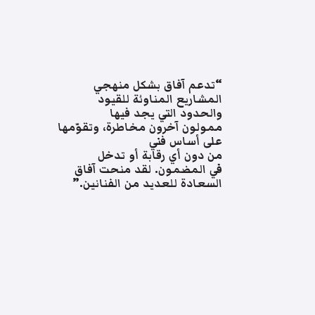
“تدعم آفاق بشكل منهجي
المشاريع المناوئة للقيود
والحدود التي يجد فيها
ممولون آخرون مخاطرة، وتقوّمها
على أساس فني
من دون أي رقابة أو تدخل
في المضمون. لقد منحت آفاق
السعادة للعديد من الفنانين.”