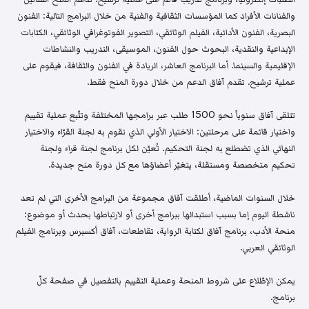
والفنانات الأفراد كما المؤسسات الثقافية والفنية من خلال البرامج التالية: الفنون
البصرية، الفنون الأدائية، الفيلم الوثائقي، التصوير الفوتوغرافي الوثائقي، الكتابات
الإبداعية والنقدية، البحوث حول الفنون، الموسيقى، التدريب والنشاطات
الإقليمية والسينما. أما البرنامج العاشر، الريادة في الفنون والثقافة، فيقوم على
عملية ترشيح. تقدم آفاق الدعم من خلال دورة المنح فقط.
تتلقى آفاق سنوياً نحو 1500 طلب عبر برامجها المختلفة وتتّبع عملية تقييم
واختيار قائمة على مرحلتين: الاختيار الأولي الذي تقوم به لجنة القرّاء والاختيار
النهائي الذي تضطلع به لجنة التحكيم. تُعيّن لكل برنامج لجنة قراء ولجنة
تحكيم متخصصة ومستقلة، يتغيّر أعضاؤها مع كل دورة منح جديدة.
خلال السنوات الماضية، أطلقت آفاق مجموعة من البرامج الأخرى التي لم تعد
ناشطة اليوم إما بسبب استبدالها ببرامج أخرى أو لارتباطها بحدث أو موضوع:
منحة الأدب، برنامج آفاق لكتابة الرواية، تقاطعات، آفاق أكسبرس وبرنامج الفيلم
الوثائقي العربي.
يمكن الإطّلاع على شروط المنحة وعملية التقييم بالتفصيل في صفحة كلّ
برنامج.