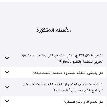
الأسئلة المتكرّرة
ما هي أشكال الإنتاج الفني والثقافي التي يدعمها الصندوق
العربي للثقافة والفنون (آفاق)؟
هل يمكنني التقدّم بمشروع متعدد التخصصات؟
إذا تقدمت بطلب لمشروع متعدد التخصصات، فما هو
البرنامج الذي يجب أن أتقدم إليه؟
هل تقدم آفاق مِنَح للتنقل؟