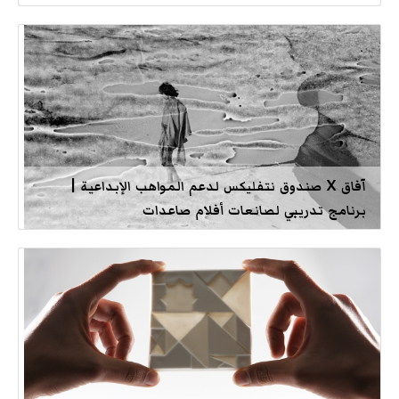
آفاق X صندوق نتفليكس لدعم المواهب الإبداعية |
برنامج تدريبي لصانعات أفلام صاعدات