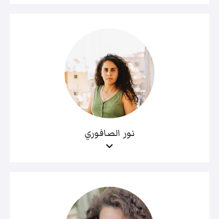
نور الصافوري