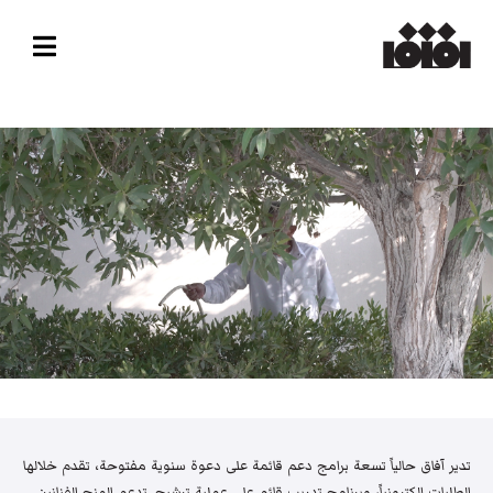
تدير آفاق حالياً تسعة برامج دعم قائمة على دعوة سنوية مفتوحة، تقدم خلالها
الطلبات إلكترونياً، وبرنامج تدريب قائم على عملية ترشيح. تدعم المنح الفنانين