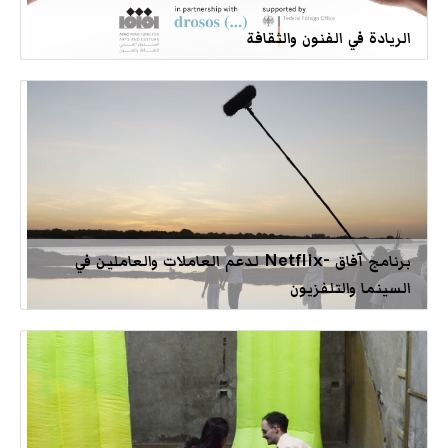
الريادة في الفنون والثقافة
برنامج آفاق -Netflix لدعم العاملات والعاملين في
السينما والتلفزيون