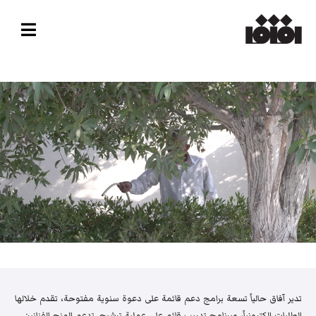
تدير آفاق حالياً تسعة برامج دعم قائمة على دعوة سنوية مفتوحة، تقدم خلالها
الطلبات إلكترونياً، وبرنامج تدريب قائم على عملية ترشيح. تدعم المنح الفنانين