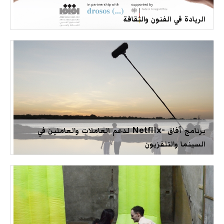
الريادة في الفنون والثقافة
برنامج آفاق -Netflix لدعم العاملات والعاملين في
السينما والتلفزيون