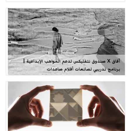
آفاق X صندوق نتفليكس لدعم المواهب الإبداعية |
برنامج تدريبي لصانعات أفلام صاعدات