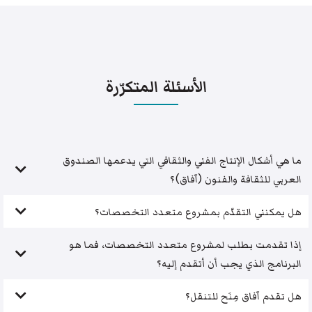
الأسئلة المتكرّرة
ما هي أشكال الإنتاج الفني والثقافي التي يدعمها الصندوق
العربي للثقافة والفنون (آفاق)؟
هل يمكنني التقدّم بمشروع متعدد التخصصات؟
إذا تقدمت بطلب لمشروع متعدد التخصصات، فما هو
البرنامج الذي يجب أن أتقدم إليه؟
هل تقدم آفاق مِنَح للتنقل؟