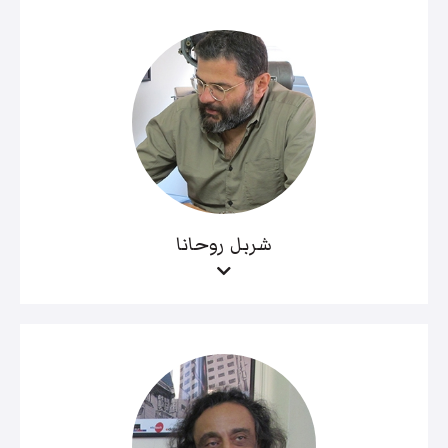
شربل روحانا