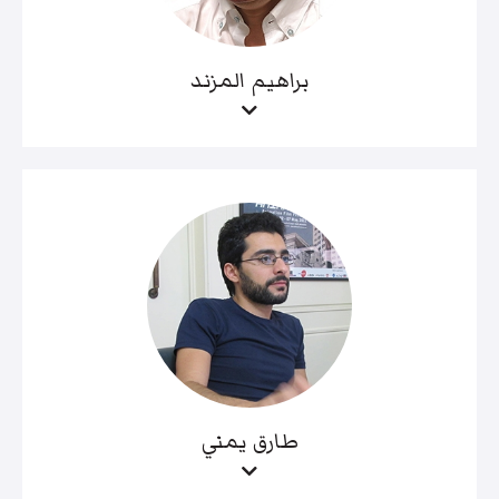
براهيم المزند
طارق يمني