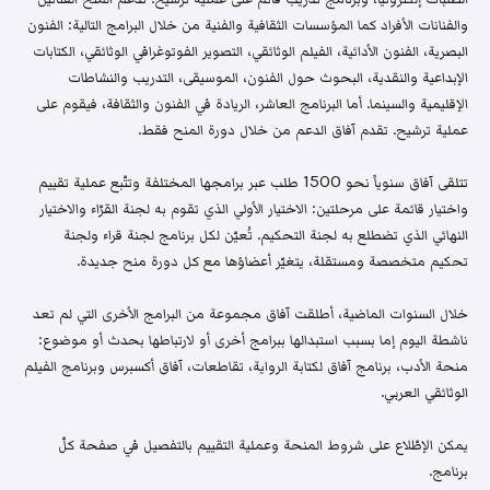
والفنانات الأفراد كما المؤسسات الثقافية والفنية من خلال البرامج التالية: الفنون
البصرية، الفنون الأدائية، الفيلم الوثائقي، التصوير الفوتوغرافي الوثائقي، الكتابات
الإبداعية والنقدية، البحوث حول الفنون، الموسيقى، التدريب والنشاطات
الإقليمية والسينما. أما البرنامج العاشر، الريادة في الفنون والثقافة، فيقوم على
عملية ترشيح. تقدم آفاق الدعم من خلال دورة المنح فقط.
تتلقى آفاق سنوياً نحو 1500 طلب عبر برامجها المختلفة وتتّبع عملية تقييم
واختيار قائمة على مرحلتين: الاختيار الأولي الذي تقوم به لجنة القرّاء والاختيار
النهائي الذي تضطلع به لجنة التحكيم. تُعيّن لكل برنامج لجنة قراء ولجنة
تحكيم متخصصة ومستقلة، يتغيّر أعضاؤها مع كل دورة منح جديدة.
خلال السنوات الماضية، أطلقت آفاق مجموعة من البرامج الأخرى التي لم تعد
ناشطة اليوم إما بسبب استبدالها ببرامج أخرى أو لارتباطها بحدث أو موضوع:
منحة الأدب، برنامج آفاق لكتابة الرواية، تقاطعات، آفاق أكسبرس وبرنامج الفيلم
الوثائقي العربي.
يمكن الإطّلاع على شروط المنحة وعملية التقييم بالتفصيل في صفحة كلّ
برنامج.