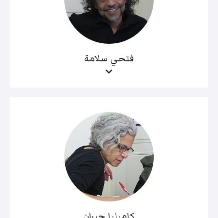
فتحي سلامة
كاميليا جبران