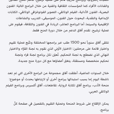
والفنانات الأفراد كما المؤسسات الثقافية والفنية من خلال البرامج التالية: الفنون
البصرية، الفنون الأدائية، الفيلم الوثائقي، التصوير الفوتوغرافي الوثائقي، الكتابات
الإبداعية والنقدية، البحوث حول الفنون، الموسيقى، التدريب والنشاطات
الإقليمية والسينما. أما البرنامج العاشر، الريادة في الفنون والثقافة، فيقوم على
عملية ترشيح. تقدم آفاق الدعم من خلال دورة المنح فقط.
تتلقى آفاق سنوياً نحو 1500 طلب عبر برامجها المختلفة وتتّبع عملية تقييم
واختيار قائمة على مرحلتين: الاختيار الأولي الذي تقوم به لجنة القرّاء والاختيار
النهائي الذي تضطلع به لجنة التحكيم. تُعيّن لكل برنامج لجنة قراء ولجنة
تحكيم متخصصة ومستقلة، يتغيّر أعضاؤها مع كل دورة منح جديدة.
خلال السنوات الماضية، أطلقت آفاق مجموعة من البرامج الأخرى التي لم تعد
ناشطة اليوم إما بسبب استبدالها ببرامج أخرى أو لارتباطها بحدث أو موضوع:
منحة الأدب، برنامج آفاق لكتابة الرواية، تقاطعات، آفاق أكسبرس وبرنامج الفيلم
الوثائقي العربي.
يمكن الإطّلاع على شروط المنحة وعملية التقييم بالتفصيل في صفحة كلّ
برنامج.