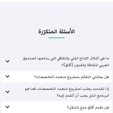
الأسئلة المتكرّرة
ما هي أشكال الإنتاج الفني والثقافي التي يدعمها الصندوق
العربي للثقافة والفنون (آفاق)؟
هل يمكنني التقدّم بمشروع متعدد التخصصات؟
إذا تقدمت بطلب لمشروع متعدد التخصصات، فما هو
البرنامج الذي يجب أن أتقدم إليه؟
هل تقدم آفاق مِنَح للتنقل؟