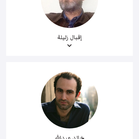
إقبال زليلة
خالد عبدالله