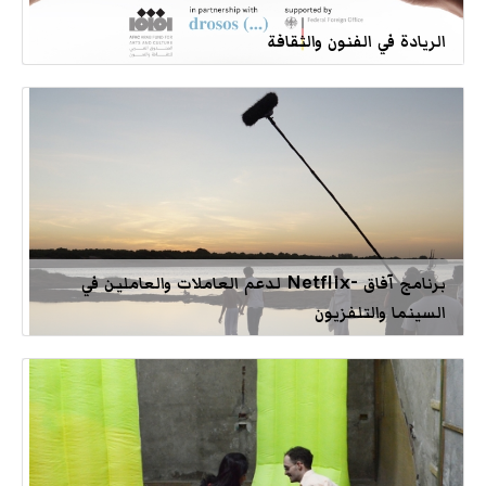
الريادة في الفنون والثقافة
برنامج آفاق -Netflix لدعم العاملات والعاملين في
السينما والتلفزيون