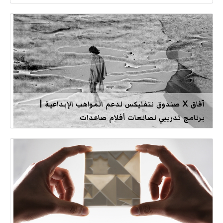
آفاق X صندوق نتفليكس لدعم المواهب الإبداعية |
برنامج تدريبي لصانعات أفلام صاعدات