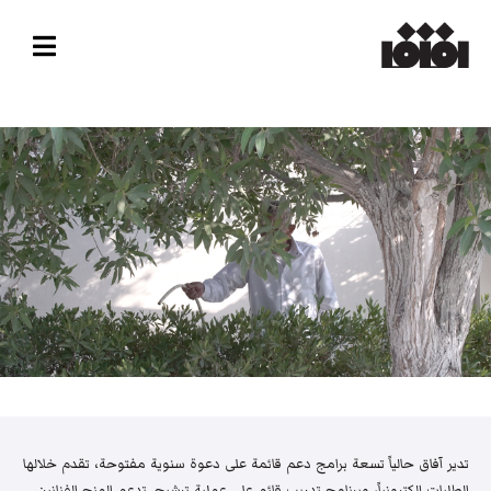
تدير آفاق حالياً تسعة برامج دعم قائمة على دعوة سنوية مفتوحة، تقدم خلالها
الطلبات إلكترونياً، وبرنامج تدريب قائم على عملية ترشيح. تدعم المنح الفنانين