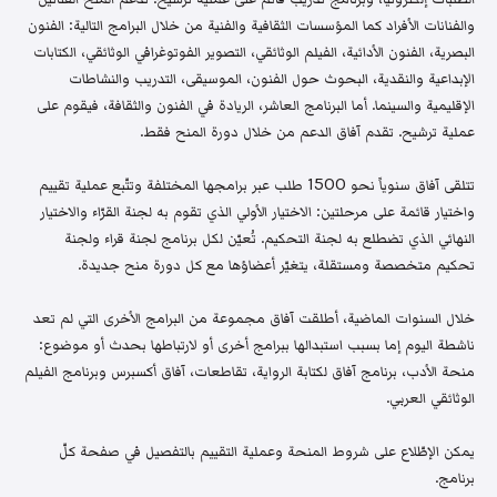
والفنانات الأفراد كما المؤسسات الثقافية والفنية من خلال البرامج التالية: الفنون
البصرية، الفنون الأدائية، الفيلم الوثائقي، التصوير الفوتوغرافي الوثائقي، الكتابات
الإبداعية والنقدية، البحوث حول الفنون، الموسيقى، التدريب والنشاطات
الإقليمية والسينما. أما البرنامج العاشر، الريادة في الفنون والثقافة، فيقوم على
عملية ترشيح. تقدم آفاق الدعم من خلال دورة المنح فقط.
تتلقى آفاق سنوياً نحو 1500 طلب عبر برامجها المختلفة وتتّبع عملية تقييم
واختيار قائمة على مرحلتين: الاختيار الأولي الذي تقوم به لجنة القرّاء والاختيار
النهائي الذي تضطلع به لجنة التحكيم. تُعيّن لكل برنامج لجنة قراء ولجنة
تحكيم متخصصة ومستقلة، يتغيّر أعضاؤها مع كل دورة منح جديدة.
خلال السنوات الماضية، أطلقت آفاق مجموعة من البرامج الأخرى التي لم تعد
ناشطة اليوم إما بسبب استبدالها ببرامج أخرى أو لارتباطها بحدث أو موضوع:
منحة الأدب، برنامج آفاق لكتابة الرواية، تقاطعات، آفاق أكسبرس وبرنامج الفيلم
الوثائقي العربي.
يمكن الإطّلاع على شروط المنحة وعملية التقييم بالتفصيل في صفحة كلّ
برنامج.