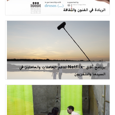
الريادة في الفنون والثقافة
برنامج آفاق -Netflix لدعم العاملات والعاملين في
السينما والتلفزيون