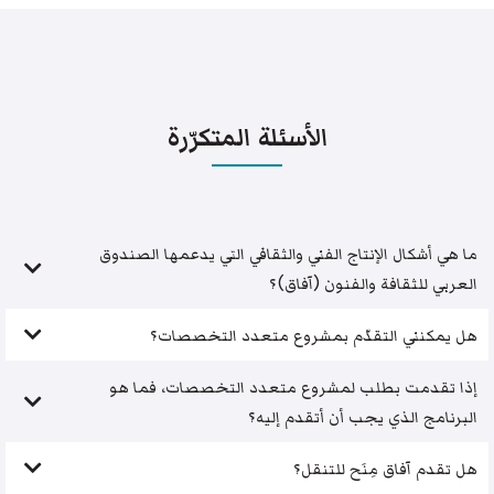
الأسئلة المتكرّرة
ما هي أشكال الإنتاج الفني والثقافي التي يدعمها الصندوق
العربي للثقافة والفنون (آفاق)؟
هل يمكنني التقدّم بمشروع متعدد التخصصات؟
إذا تقدمت بطلب لمشروع متعدد التخصصات، فما هو
البرنامج الذي يجب أن أتقدم إليه؟
هل تقدم آفاق مِنَح للتنقل؟