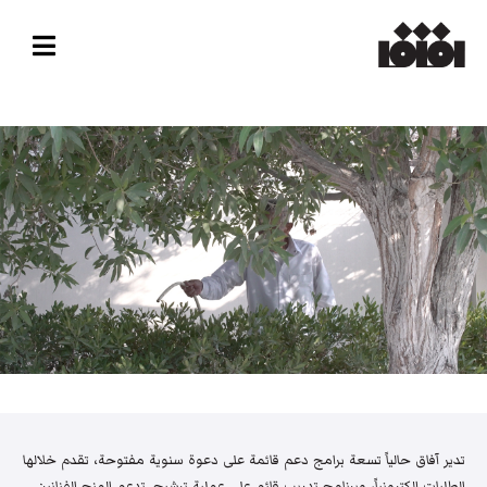
تدير آفاق حالياً تسعة برامج دعم قائمة على دعوة سنوية مفتوحة، تقدم خلالها
الطلبات إلكترونياً، وبرنامج تدريب قائم على عملية ترشيح. تدعم المنح الفنانين