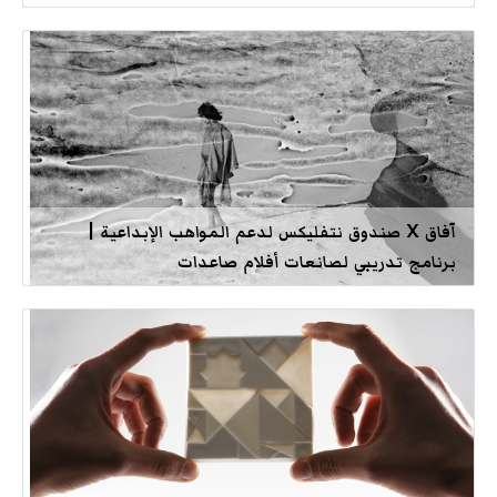
آفاق X صندوق نتفليكس لدعم المواهب الإبداعية |
برنامج تدريبي لصانعات أفلام صاعدات