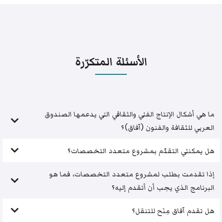
الأسئلة المتكرّرة
ما هي أشكال الإنتاج الفني والثقافي التي يدعمها الصندوق
العربي للثقافة والفنون (آفاق)؟
هل يمكنني التقدّم بمشروع متعدد التخصصات؟
إذا تقدمت بطلب لمشروع متعدد التخصصات، فما هو
البرنامج الذي يجب أن أتقدم إليه؟
هل تقدم آفاق مِنَح للتنقل؟