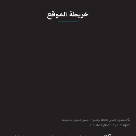
خريطة الموقع
© الصندوق العربي للثقافة والفنون - جميع الحقوق محفوظة
Co-designed by Creapix