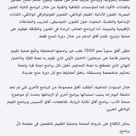
والفنانات الأفراد كما المؤسسات الثقافية والفنية من خلال البرامج التالية: الفنون
البصرية، الفنون الأدائية، الفيلم الوثائقي، التصوير الفوتوغرافي الوثائقي، الكتابات
الإبداعية والنقدية، البحوث حول الفنون، الموسيقى، التدريب والنشاطات
الإقليمية والسينما. أما البرنامج العاشر، الريادة في الفنون والثقافة، فيقوم على
عملية ترشيح. تقدم آفاق الدعم من خلال دورة المنح فقط.
تتلقى آفاق سنوياً نحو 1500 طلب عبر برامجها المختلفة وتتّبع عملية تقييم
واختيار قائمة على مرحلتين: الاختيار الأولي الذي تقوم به لجنة القرّاء والاختيار
النهائي الذي تضطلع به لجنة التحكيم. تُعيّن لكل برنامج لجنة قراء ولجنة
تحكيم متخصصة ومستقلة، يتغيّر أعضاؤها مع كل دورة منح جديدة.
خلال السنوات الماضية، أطلقت آفاق مجموعة من البرامج الأخرى التي لم تعد
ناشطة اليوم إما بسبب استبدالها ببرامج أخرى أو لارتباطها بحدث أو موضوع:
منحة الأدب، برنامج آفاق لكتابة الرواية، تقاطعات، آفاق أكسبرس وبرنامج الفيلم
الوثائقي العربي.
يمكن الإطّلاع على شروط المنحة وعملية التقييم بالتفصيل في صفحة كلّ
برنامج.