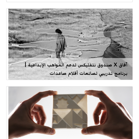
آفاق X صندوق نتفليكس لدعم المواهب الإبداعية |
برنامج تدريبي لصانعات أفلام صاعدات