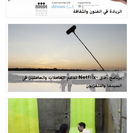
الريادة في الفنون والثقافة
برنامج آفاق -Netflix لدعم العاملات والعاملين في
السينما والتلفزيون