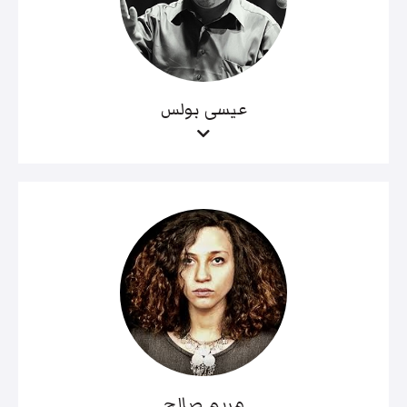
عيسى بولس
مريم صالح