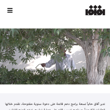
تدير آفاق حالياً تسعة برامج دعم قائمة على دعوة سنوية مفتوحة، تقدم خلالها
الطلبات إلكترونياً، وبرنامج تدريب قائم على عملية ترشيح. تدعم المنح الفنانين