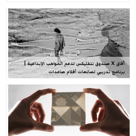
آفاق X صندوق نتفليكس لدعم المواهب الإبداعية |
برنامج تدريبي لصانعات أفلام صاعدات