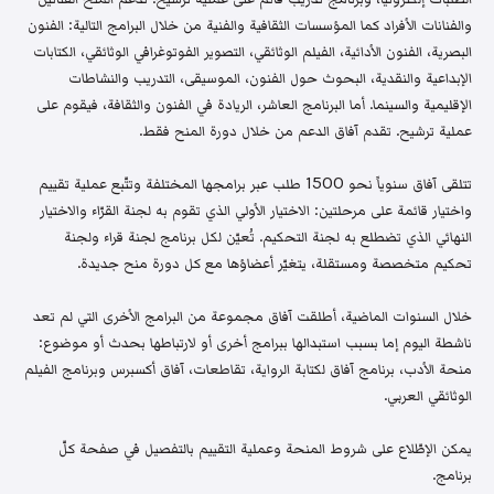
والفنانات الأفراد كما المؤسسات الثقافية والفنية من خلال البرامج التالية: الفنون
البصرية، الفنون الأدائية، الفيلم الوثائقي، التصوير الفوتوغرافي الوثائقي، الكتابات
الإبداعية والنقدية، البحوث حول الفنون، الموسيقى، التدريب والنشاطات
الإقليمية والسينما. أما البرنامج العاشر، الريادة في الفنون والثقافة، فيقوم على
عملية ترشيح. تقدم آفاق الدعم من خلال دورة المنح فقط.
تتلقى آفاق سنوياً نحو 1500 طلب عبر برامجها المختلفة وتتّبع عملية تقييم
واختيار قائمة على مرحلتين: الاختيار الأولي الذي تقوم به لجنة القرّاء والاختيار
النهائي الذي تضطلع به لجنة التحكيم. تُعيّن لكل برنامج لجنة قراء ولجنة
تحكيم متخصصة ومستقلة، يتغيّر أعضاؤها مع كل دورة منح جديدة.
خلال السنوات الماضية، أطلقت آفاق مجموعة من البرامج الأخرى التي لم تعد
ناشطة اليوم إما بسبب استبدالها ببرامج أخرى أو لارتباطها بحدث أو موضوع:
منحة الأدب، برنامج آفاق لكتابة الرواية، تقاطعات، آفاق أكسبرس وبرنامج الفيلم
الوثائقي العربي.
يمكن الإطّلاع على شروط المنحة وعملية التقييم بالتفصيل في صفحة كلّ
برنامج.