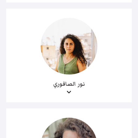
نور الصافوري