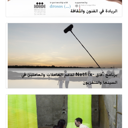
الريادة في الفنون والثقافة
برنامج آفاق -Netflix لدعم العاملات والعاملين في
السينما والتلفزيون