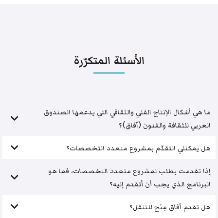
الأسئلة المتكرّرة
ما هي أشكال الإنتاج الفني والثقافي التي يدعمها الصندوق
العربي للثقافة والفنون (آفاق)؟
هل يمكنني التقدّم بمشروع متعدد التخصصات؟
إذا تقدمت بطلب لمشروع متعدد التخصصات، فما هو
البرنامج الذي يجب أن أتقدم إليه؟
هل تقدم آفاق مِنَح للتنقل؟