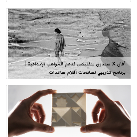
آفاق X صندوق نتفليكس لدعم المواهب الإبداعية |
برنامج تدريبي لصانعات أفلام صاعدات