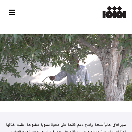
تدير آفاق حالياً تسعة برامج دعم قائمة على دعوة سنوية مفتوحة، تقدم خلالها
الطلبات إلكترونياً، وبرنامج تدريب قائم على عملية ترشيح. تدعم المنح الفنانين