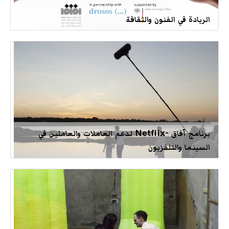
الريادة في الفنون والثقافة
برنامج آفاق -Netflix لدعم العاملات والعاملين في
السينما والتلفزيون