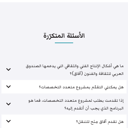
الأسئلة المتكرّرة
ما هي أشكال الإنتاج الفني والثقافي التي يدعمها الصندوق
العربي للثقافة والفنون (آفاق)؟
هل يمكنني التقدّم بمشروع متعدد التخصصات؟
إذا تقدمت بطلب لمشروع متعدد التخصصات، فما هو
البرنامج الذي يجب أن أتقدم إليه؟
هل تقدم آفاق مِنَح للتنقل؟