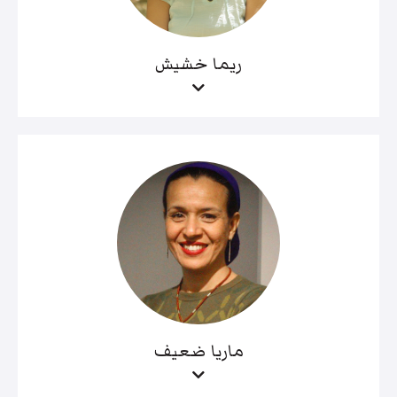
ريما خشيش
ماريا ضعيف