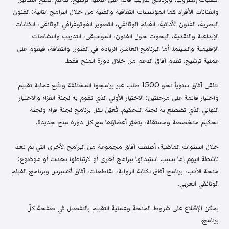
والفنانات الأفراد كما المؤسسات الثقافية والفنية من خلال البرامج التالية: الفنون
البصرية، الفنون الأدائية، الفيلم الوثائقي، التصوير الفوتوغرافي الوثائقي، الكتابات
الإبداعية والنقدية، البحوث حول الفنون، الموسيقى، التدريب والنشاطات
الإقليمية والسينما. أما البرنامج العاشر، الريادة في الفنون والثقافة، فيقوم على
عملية ترشيح. تقدم آفاق الدعم من خلال دورة المنح فقط.
تتلقى آفاق سنوياً نحو 1500 طلب عبر برامجها المختلفة وتتّبع عملية تقييم
واختيار قائمة على مرحلتين: الاختيار الأولي الذي تقوم به لجنة القرّاء والاختيار
النهائي الذي تضطلع به لجنة التحكيم. تُعيّن لكل برنامج لجنة قراء ولجنة
تحكيم متخصصة ومستقلة، يتغيّر أعضاؤها مع كل دورة منح جديدة.
خلال السنوات الماضية، أطلقت آفاق مجموعة من البرامج الأخرى التي لم تعد
ناشطة اليوم إما بسبب استبدالها ببرامج أخرى أو لارتباطها بحدث أو موضوع:
منحة الأدب، برنامج آفاق لكتابة الرواية، تقاطعات، آفاق أكسبرس وبرنامج الفيلم
الوثائقي العربي.
يمكن الإطّلاع على شروط المنحة وعملية التقييم بالتفصيل في صفحة كلّ
برنامج.