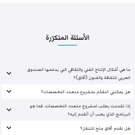
الأسئلة المتكرّرة
ما هي أشكال الإنتاج الفني والثقافي التي يدعمها الصندوق
العربي للثقافة والفنون (آفاق)؟
هل يمكنني التقدّم بمشروع متعدد التخصصات؟
إذا تقدمت بطلب لمشروع متعدد التخصصات، فما هو
البرنامج الذي يجب أن أتقدم إليه؟
هل تقدم آفاق مِنَح للتنقل؟