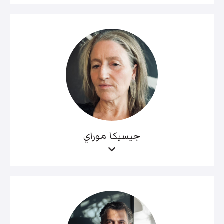
جيسيكا موراي