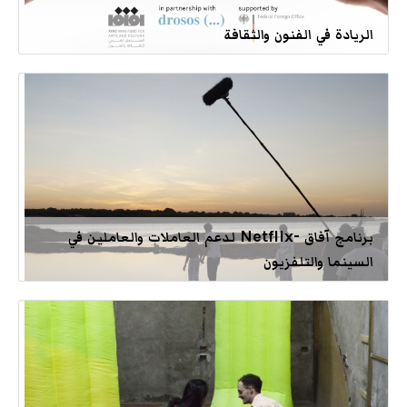
الريادة في الفنون والثقافة
برنامج آفاق -Netflix لدعم العاملات والعاملين في
السينما والتلفزيون