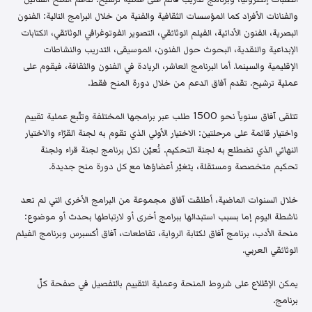
والفنانات الأفراد كما المؤسسات الثقافية والفنية من خلال البرامج التالية: الفنون
البصرية، الفنون الأدائية، الفيلم الوثائقي، التصوير الفوتوغرافي الوثائقي، الكتابات
الإبداعية والنقدية، البحوث حول الفنون، الموسيقى، التدريب والنشاطات
الإقليمية والسينما. أما البرنامج العاشر، الريادة في الفنون والثقافة، فيقوم على
عملية ترشيح. تقدم آفاق الدعم من خلال دورة المنح فقط.
تتلقى آفاق سنوياً نحو 1500 طلب عبر برامجها المختلفة وتتّبع عملية تقييم
واختيار قائمة على مرحلتين: الاختيار الأولي الذي تقوم به لجنة القرّاء والاختيار
النهائي الذي تضطلع به لجنة التحكيم. تُعيّن لكل برنامج لجنة قراء ولجنة
تحكيم متخصصة ومستقلة، يتغيّر أعضاؤها مع كل دورة منح جديدة.
خلال السنوات الماضية، أطلقت آفاق مجموعة من البرامج الأخرى التي لم تعد
ناشطة اليوم إما بسبب استبدالها ببرامج أخرى أو لارتباطها بحدث أو موضوع:
منحة الأدب، برنامج آفاق لكتابة الرواية، تقاطعات، آفاق أكسبرس وبرنامج الفيلم
الوثائقي العربي.
يمكن الإطّلاع على شروط المنحة وعملية التقييم بالتفصيل في صفحة كلّ
برنامج.