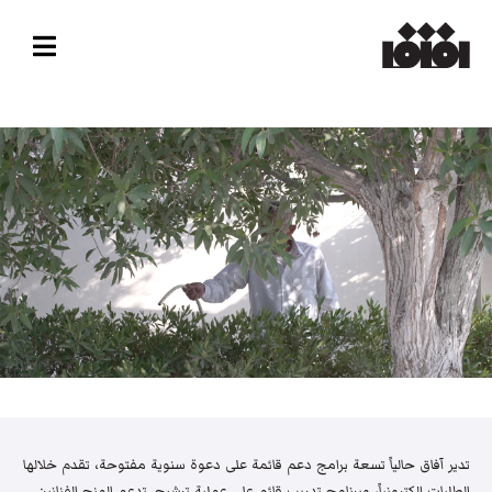
تدير آفاق حالياً تسعة برامج دعم قائمة على دعوة سنوية مفتوحة، تقدم خلالها
الطلبات إلكترونياً، وبرنامج تدريب قائم على عملية ترشيح. تدعم المنح الفنانين