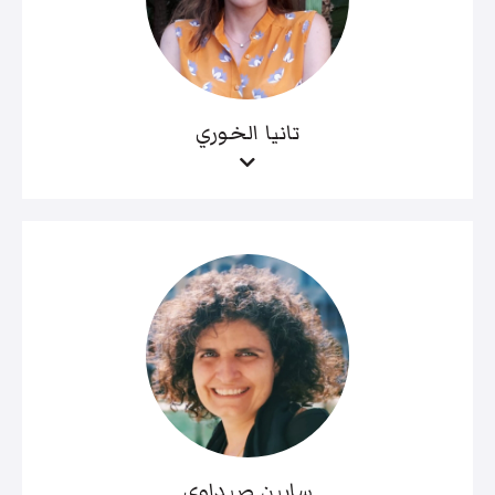
تانيا الخوري
سابين صيداوي