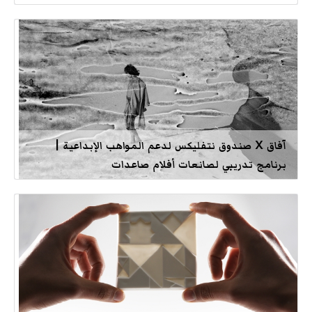
آفاق X صندوق نتفليكس لدعم المواهب الإبداعية |
برنامج تدريبي لصانعات أفلام صاعدات