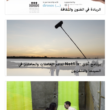
الريادة في الفنون والثقافة
برنامج آفاق -Netflix لدعم العاملات والعاملين في
السينما والتلفزيون