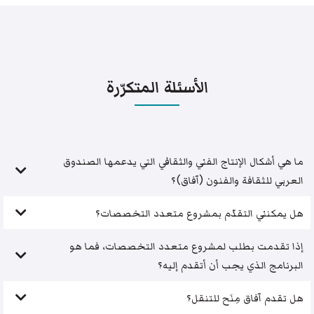
الأسئلة المتكرّرة
ما هي أشكال الإنتاج الفني والثقافي التي يدعمها الصندوق
العربي للثقافة والفنون (آفاق)؟
هل يمكنني التقدّم بمشروع متعدد التخصصات؟
إذا تقدمت بطلب لمشروع متعدد التخصصات، فما هو
البرنامج الذي يجب أن أتقدم إليه؟
هل تقدم آفاق مِنَح للتنقل؟