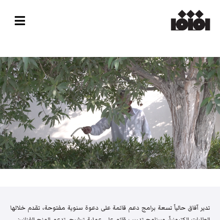
تدير آفاق حالياً تسعة برامج دعم قائمة على دعوة سنوية مفتوحة، تقدم خلالها
الطلبات إلكترونياً، وبرنامج تدريب قائم على عملية ترشيح. تدعم المنح الفنانين