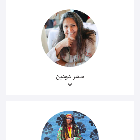
سمر دودين