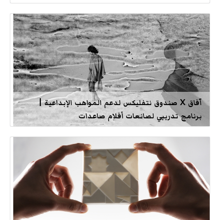
آفاق X صندوق نتفليكس لدعم المواهب الإبداعية |
برنامج تدريبي لصانعات أفلام صاعدات