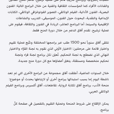
والفنانات الأفراد كما المؤسسات الثقافية والفنية من خلال البرامج التالية: الفنون
البصرية، الفنون الأدائية، الفيلم الوثائقي، التصوير الفوتوغرافي الوثائقي، الكتابات
الإبداعية والنقدية، البحوث حول الفنون، الموسيقى، التدريب والنشاطات
الإقليمية والسينما. أما البرنامج العاشر، الريادة في الفنون والثقافة، فيقوم على
عملية ترشيح. تقدم آفاق الدعم من خلال دورة المنح فقط.
تتلقى آفاق سنوياً نحو 1500 طلب عبر برامجها المختلفة وتتّبع عملية تقييم
واختيار قائمة على مرحلتين: الاختيار الأولي الذي تقوم به لجنة القرّاء والاختيار
النهائي الذي تضطلع به لجنة التحكيم. تُعيّن لكل برنامج لجنة قراء ولجنة
تحكيم متخصصة ومستقلة، يتغيّر أعضاؤها مع كل دورة منح جديدة.
خلال السنوات الماضية، أطلقت آفاق مجموعة من البرامج الأخرى التي لم تعد
ناشطة اليوم إما بسبب استبدالها ببرامج أخرى أو لارتباطها بحدث أو موضوع:
منحة الأدب، برنامج آفاق لكتابة الرواية، تقاطعات، آفاق أكسبرس وبرنامج الفيلم
الوثائقي العربي.
يمكن الإطّلاع على شروط المنحة وعملية التقييم بالتفصيل في صفحة كلّ
برنامج.