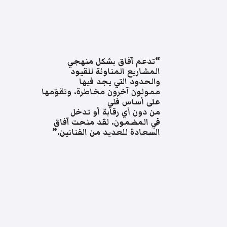
“تدعم آفاق بشكل منهجي
المشاريع المناوئة للقيود
والحدود التي يجد فيها
ممولون آخرون مخاطرة، وتقوّمها
على أساس فني
من دون أي رقابة أو تدخل
في المضمون. لقد منحت آفاق
السعادة للعديد من الفنانين.”