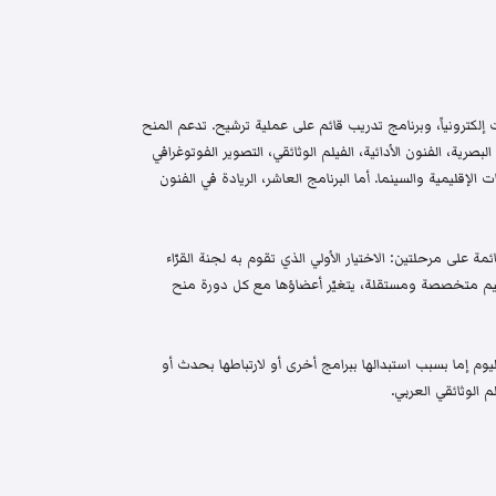
إلكترونياً، وبرنامج تدريب قائم على عملية ترشيح. تدعم المنح
البصرية، الفنون الأدائية، الفيلم الوثائقي، التصوير الفوتوغرافي
الإقليمية والسينما. أما البرنامج العاشر، الريادة في الفنون
م واختيار قائمة على مرحلتين: الاختيار الأولي الذي تقوم به لجنة القرّاء
 تحكيم متخصصة ومستقلة، يتغيّر أعضاؤها مع كل دورة منح
م إما بسبب استبدالها ببرامج أخرى أو لارتباطها بحدث أو
 الوثائقي العربي.