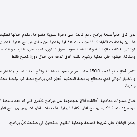
تدير آفاق حالياً تسعة برامج دعم قائمة على دعوة سنوية مفتوحة، تقدم خلالها الطلبات 
الفنانين والفنانات الأفراد كما المؤسسات الثقافية والفنية من خلال البرامج التالية: الفنون 
الوثائقي، الكتابات الإبداعية والنقدية، البحوث حول الفنون، الموسيقى، التدريب والنشاطات 
والثقافة، فيقوم على عملية ترشيح. تقدم آفاق الدعم من خلال دورة المنح فقط.
تتلقى آفاق سنوياً نحو 1500 طلب عبر برامجها المختلفة وتتّبع عملية تقيي
والاختيار النهائي الذي تضطلع به لجنة التحكيم. تُعيّن لكل برنامج لجنة قراء ولجنة
جديدة.
خلال السنوات الماضية، أطلقت آفاق مجموعة من البرامج الأخرى التي لم تعد ناشطة اليو
موضوع: منحة الأدب، برنامج آفاق لكتابة الرواية، تقاطعات، آفاق أكسبرس وبرنامج الفيلم
يمكن الإطّلاع على شروط المنحة وعملية التقييم بالتفصيل في صفحة كلّ برنامج.