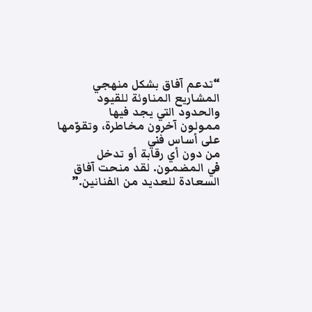
“تدعم آفاق بشكل منهجي
المشاريع المناوئة للقيود
والحدود التي يجد فيها
ممولون آخرون مخاطرة، وتقوّمها
على أساس فني
من دون أي رقابة أو تدخل
في المضمون. لقد منحت آفاق
السعادة للعديد من الفنانين.”