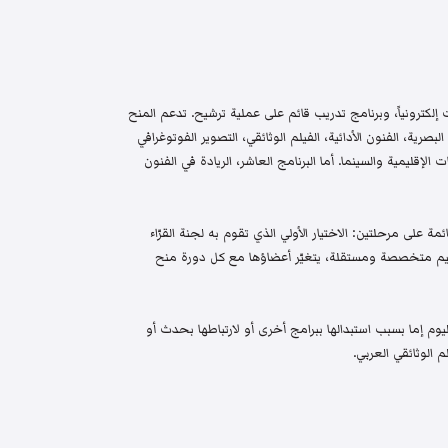
إلكترونياً، وبرنامج تدريب قائم على عملية ترشيح. تدعم المنح
البصرية، الفنون الأدائية، الفيلم الوثائقي، التصوير الفوتوغرافي
الإقليمية والسينما. أما البرنامج العاشر، الريادة في الفنون
م واختيار قائمة على مرحلتين: الاختيار الأولي الذي تقوم به لجنة القرّاء
 تحكيم متخصصة ومستقلة، يتغيّر أعضاؤها مع كل دورة منح
م إما بسبب استبدالها ببرامج أخرى أو لارتباطها بحدث أو
 الوثائقي العربي.