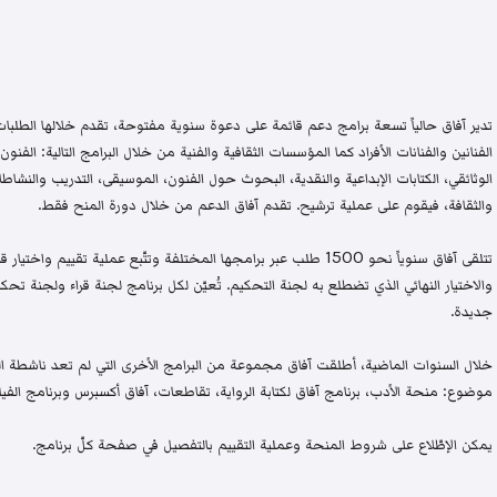
تدير آفاق حالياً تسعة برامج دعم قائمة على دعوة سنوية مفتوحة، تقدم خلالها الطلبات 
الفنانين والفنانات الأفراد كما المؤسسات الثقافية والفنية من خلال البرامج التالية: الفنون 
الوثائقي، الكتابات الإبداعية والنقدية، البحوث حول الفنون، الموسيقى، التدريب والنشاطات 
والثقافة، فيقوم على عملية ترشيح. تقدم آفاق الدعم من خلال دورة المنح فقط.
تتلقى آفاق سنوياً نحو 1500 طلب عبر برامجها المختلفة وتتّبع عملية تقيي
والاختيار النهائي الذي تضطلع به لجنة التحكيم. تُعيّن لكل برنامج لجنة قراء ولجنة
جديدة.
خلال السنوات الماضية، أطلقت آفاق مجموعة من البرامج الأخرى التي لم تعد ناشطة اليو
موضوع: منحة الأدب، برنامج آفاق لكتابة الرواية، تقاطعات، آفاق أكسبرس وبرنامج الفيلم
يمكن الإطّلاع على شروط المنحة وعملية التقييم بالتفصيل في صفحة كلّ برنامج.