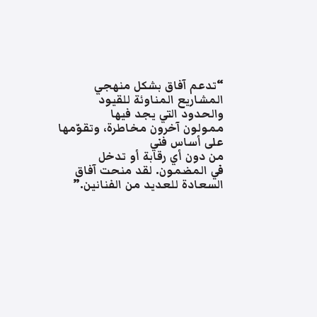
“تدعم آفاق بشكل منهجي
المشاريع المناوئة للقيود
والحدود التي يجد فيها
ممولون آخرون مخاطرة، وتقوّمها
على أساس فني
من دون أي رقابة أو تدخل
في المضمون. لقد منحت آفاق
السعادة للعديد من الفنانين.”