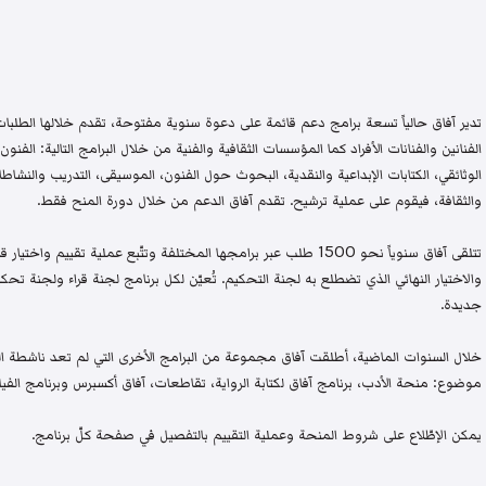
تدير آفاق حالياً تسعة برامج دعم قائمة على دعوة سنوية مفتوحة، تقدم خلالها الطلبات 
الفنانين والفنانات الأفراد كما المؤسسات الثقافية والفنية من خلال البرامج التالية: الفنون 
الوثائقي، الكتابات الإبداعية والنقدية، البحوث حول الفنون، الموسيقى، التدريب والنشاطات 
والثقافة، فيقوم على عملية ترشيح. تقدم آفاق الدعم من خلال دورة المنح فقط.
تتلقى آفاق سنوياً نحو 1500 طلب عبر برامجها المختلفة وتتّبع عملية تقيي
والاختيار النهائي الذي تضطلع به لجنة التحكيم. تُعيّن لكل برنامج لجنة قراء ولجنة
جديدة.
خلال السنوات الماضية، أطلقت آفاق مجموعة من البرامج الأخرى التي لم تعد ناشطة اليو
موضوع: منحة الأدب، برنامج آفاق لكتابة الرواية، تقاطعات، آفاق أكسبرس وبرنامج الفيلم
يمكن الإطّلاع على شروط المنحة وعملية التقييم بالتفصيل في صفحة كلّ برنامج.