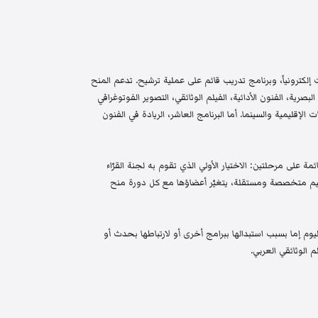
إلكترونياً، وبرنامج تدريب قائم على عملية ترشيح. تدعم المنح
البصرية، الفنون الأدائية، الفيلم الوثائقي، التصوير الفوتوغرافي
الإقليمية والسينما. أما البرنامج العاشر، الريادة في الفنون
م واختيار قائمة على مرحلتين: الاختيار الأولي الذي تقوم به لجنة القرّاء
 تحكيم متخصصة ومستقلة، يتغيّر أعضاؤها مع كل دورة منح
م إما بسبب استبدالها ببرامج أخرى أو لارتباطها بحدث أو
 الوثائقي العربي.