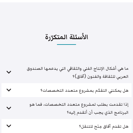
الأسئلة المتكرّرة
ما هي أشكال الإنتاج الفني والثقافي التي يدعمها الصندوق
العربي للثقافة والفنون (آفاق)؟
هل يمكنني التقدّم بمشروع متعدد التخصصات؟
إذا تقدمت بطلب لمشروع متعدد التخصصات، فما هو
البرنامج الذي يجب أن أتقدم إليه؟
هل تقدم آفاق مِنَح للتنقل؟