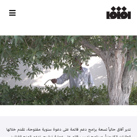
تدير آفاق حالياً تسعة برامج دعم قائمة على دعوة سنوية مفتوحة، تقدم خلالها
الطلبات إلكترونياً، وبرنامج تدريب قائم على عملية ترشيح. تدعم المنح الفنانين