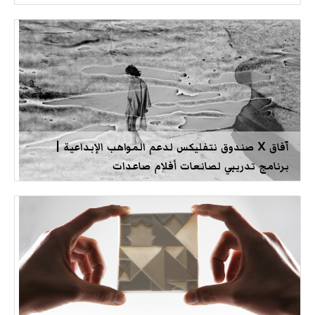
آفاق X صندوق نتفليكس لدعم المواهب الإبداعية |
برنامج تدريبي لصانعات أفلام صاعدات