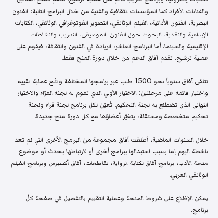
والفنانات الأفراد كما المؤسسات الثقافية والفنية من خلال البرامج التالية: الفنون
البصرية، الفنون الأدائية، الفيلم الوثائقي، التصوير الفوتوغرافي الوثائقي، الكتابات
الإبداعية والنقدية، البحوث حول الفنون، الموسيقى، التدريب والنشاطات
الإقليمية والسينما. أما البرنامج العاشر، الريادة في الفنون والثقافة، فيقوم على
عملية ترشيح. تقدم آفاق الدعم من خلال دورة المنح فقط.
تتلقى آفاق سنوياً نحو 1500 طلب عبر برامجها المختلفة وتتّبع عملية تقييم
واختيار قائمة على مرحلتين: الاختيار الأولي الذي تقوم به لجنة القرّاء والاختيار
النهائي الذي تضطلع به لجنة التحكيم. تُعيّن لكل برنامج لجنة قراء ولجنة
تحكيم متخصصة ومستقلة، يتغيّر أعضاؤها مع كل دورة منح جديدة.
خلال السنوات الماضية، أطلقت آفاق مجموعة من البرامج الأخرى التي لم تعد
ناشطة اليوم إما بسبب استبدالها ببرامج أخرى أو لارتباطها بحدث أو موضوع:
منحة الأدب، برنامج آفاق لكتابة الرواية، تقاطعات، آفاق أكسبرس وبرنامج الفيلم
الوثائقي العربي.
يمكن الإطّلاع على شروط المنحة وعملية التقييم بالتفصيل في صفحة كلّ
برنامج.