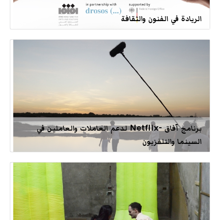
الريادة في الفنون والثقافة
برنامج آفاق -Netflix لدعم العاملات والعاملين في
السينما والتلفزيون