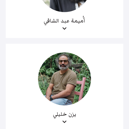
أُميمة عبد الشافي
يزن خليلي