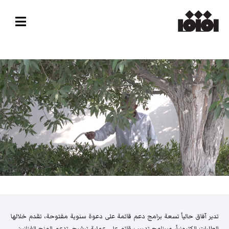
تدير آفاق حالياً تسعة برامج دعم قائمة على دعوة سنوية مفتوحة، تقدم خلالها
الطلبات إلكترونياً، وبرنامج تدريب قائم على عملية ترشيح. تدعم المنح الفنانين