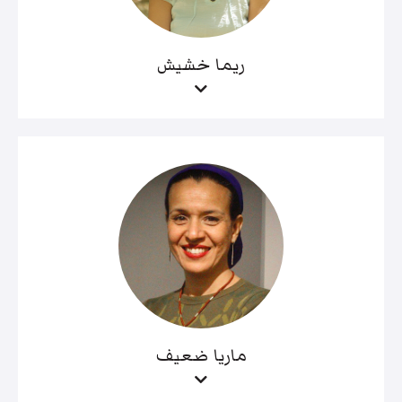
ريما خشيش
ماريا ضعيف