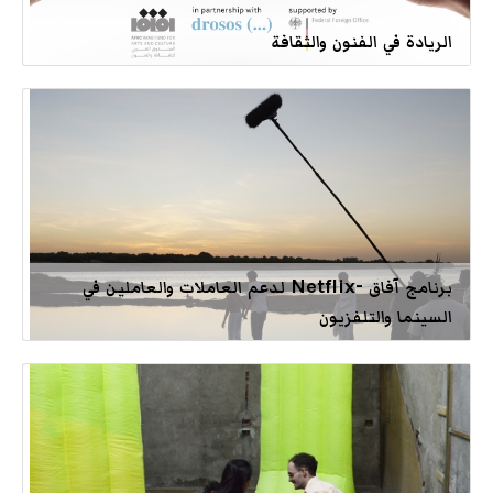
الريادة في الفنون والثقافة
برنامج آفاق -Netflix لدعم العاملات والعاملين في
السينما والتلفزيون