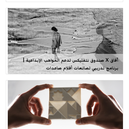
آفاق X صندوق نتفليكس لدعم المواهب الإبداعية |
برنامج تدريبي لصانعات أفلام صاعدات