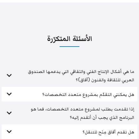
الأسئلة المتكرّرة
ما هي أشكال الإنتاج الفني والثقافي التي يدعمها الصندوق
العربي للثقافة والفنون (آفاق)؟
هل يمكنني التقدّم بمشروع متعدد التخصصات؟
إذا تقدمت بطلب لمشروع متعدد التخصصات، فما هو
البرنامج الذي يجب أن أتقدم إليه؟
هل تقدم آفاق مِنَح للتنقل؟