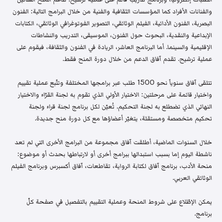
والفنانات الأفراد كما المؤسسات الثقافية والفنية من خلال البرامج التالية: الفنون
البصرية، الفنون الأدائية، الفيلم الوثائقي، التصوير الفوتوغرافي الوثائقي، الكتابات
الإبداعية والنقدية، البحوث حول الفنون، الموسيقى، التدريب والنشاطات
الإقليمية والسينما. أما البرنامج العاشر، الريادة في الفنون والثقافة، فيقوم على
عملية ترشيح. تقدم آفاق الدعم من خلال دورة المنح فقط.
تتلقى آفاق سنوياً نحو 1500 طلب عبر برامجها المختلفة وتتّبع عملية تقييم
واختيار قائمة على مرحلتين: الاختيار الأولي الذي تقوم به لجنة القرّاء والاختيار
النهائي الذي تضطلع به لجنة التحكيم. تُعيّن لكل برنامج لجنة قراء ولجنة
تحكيم متخصصة ومستقلة، يتغيّر أعضاؤها مع كل دورة منح جديدة.
خلال السنوات الماضية، أطلقت آفاق مجموعة من البرامج الأخرى التي لم تعد
ناشطة اليوم إما بسبب استبدالها ببرامج أخرى أو لارتباطها بحدث أو موضوع:
منحة الأدب، برنامج آفاق لكتابة الرواية، تقاطعات، آفاق أكسبرس وبرنامج الفيلم
الوثائقي العربي.
يمكن الإطّلاع على شروط المنحة وعملية التقييم بالتفصيل في صفحة كلّ
برنامج.