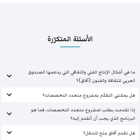
الأسئلة المتكرّرة
ما هي أشكال الإنتاج الفني والثقافي التي يدعمها الصندوق
العربي للثقافة والفنون (آفاق)؟
هل يمكنني التقدّم بمشروع متعدد التخصصات؟
إذا تقدمت بطلب لمشروع متعدد التخصصات، فما هو
البرنامج الذي يجب أن أتقدم إليه؟
هل تقدم آفاق مِنَح للتنقل؟