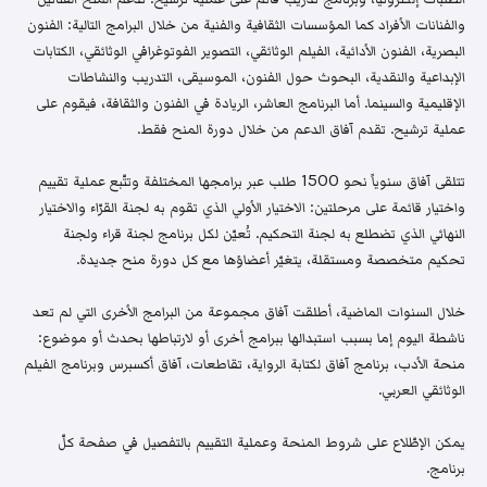
والفنانات الأفراد كما المؤسسات الثقافية والفنية من خلال البرامج التالية: الفنون
البصرية، الفنون الأدائية، الفيلم الوثائقي، التصوير الفوتوغرافي الوثائقي، الكتابات
الإبداعية والنقدية، البحوث حول الفنون، الموسيقى، التدريب والنشاطات
الإقليمية والسينما. أما البرنامج العاشر، الريادة في الفنون والثقافة، فيقوم على
عملية ترشيح. تقدم آفاق الدعم من خلال دورة المنح فقط.
تتلقى آفاق سنوياً نحو 1500 طلب عبر برامجها المختلفة وتتّبع عملية تقييم
واختيار قائمة على مرحلتين: الاختيار الأولي الذي تقوم به لجنة القرّاء والاختيار
النهائي الذي تضطلع به لجنة التحكيم. تُعيّن لكل برنامج لجنة قراء ولجنة
تحكيم متخصصة ومستقلة، يتغيّر أعضاؤها مع كل دورة منح جديدة.
خلال السنوات الماضية، أطلقت آفاق مجموعة من البرامج الأخرى التي لم تعد
ناشطة اليوم إما بسبب استبدالها ببرامج أخرى أو لارتباطها بحدث أو موضوع:
منحة الأدب، برنامج آفاق لكتابة الرواية، تقاطعات، آفاق أكسبرس وبرنامج الفيلم
الوثائقي العربي.
يمكن الإطّلاع على شروط المنحة وعملية التقييم بالتفصيل في صفحة كلّ
برنامج.