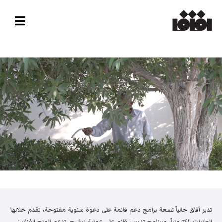
تدير آفاق حالياً تسعة برامج دعم قائمة على دعوة سنوية مفتوحة، تقدم خلالها
الطلبات إلكترونياً، وبرنامج تدريب قائم على عملية ترشيح. تدعم المنح الفنانين