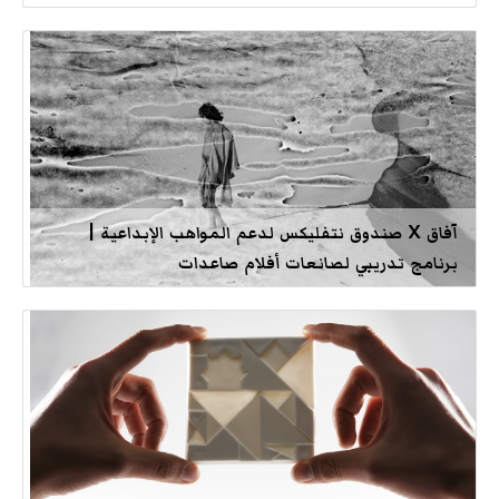
آفاق X صندوق نتفليكس لدعم المواهب الإبداعية |
برنامج تدريبي لصانعات أفلام صاعدات