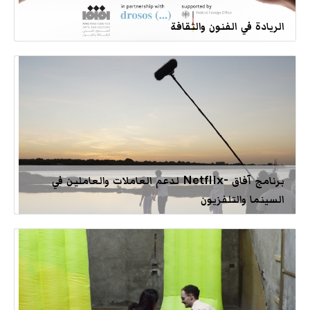
الريادة في الفنون والثقافة
برنامج آفاق -Netflix لدعم العاملات والعاملين في
السينما والتلفزيون