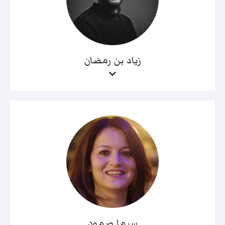
زياد بن رمضان
سيما صمود