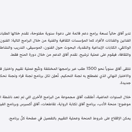
تدير آفاق حالياً تسعة برامج دعم قائمة على دعوة سنوية مفتوحة، تقدم خلالها الطلبات 
الفنانين والفنانات الأفراد كما المؤسسات الثقافية والفنية من خلال البرامج التالية: الفنون 
الوثائقي، الكتابات الإبداعية والنقدية، البحوث حول الفنون، الموسيقى، التدريب والنشاطات 
والثقافة، فيقوم على عملية ترشيح. تقدم آفاق الدعم من خلال دورة المنح فقط.
تتلقى آفاق سنوياً نحو 1500 طلب عبر برامجها المختلفة وتتّبع عملية تقيي
والاختيار النهائي الذي تضطلع به لجنة التحكيم. تُعيّن لكل برنامج لجنة قراء ولجنة
جديدة.
خلال السنوات الماضية، أطلقت آفاق مجموعة من البرامج الأخرى التي لم تعد ناشطة اليو
موضوع: منحة الأدب، برنامج آفاق لكتابة الرواية، تقاطعات، آفاق أكسبرس وبرنامج الفيلم
يمكن الإطّلاع على شروط المنحة وعملية التقييم بالتفصيل في صفحة كلّ برنامج.