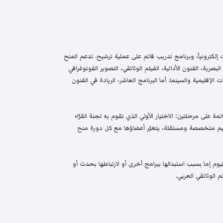
إلكترونياً، وبرنامج تدريب قائم على عملية ترشيح. تدعم المنح
البصرية، الفنون الأدائية، الفيلم الوثائقي، التصوير الفوتوغرافي
الإقليمية والسينما. أما البرنامج العاشر، الريادة في الفنون
م واختيار قائمة على مرحلتين: الاختيار الأولي الذي تقوم به لجنة القرّاء
 تحكيم متخصصة ومستقلة، يتغيّر أعضاؤها مع كل دورة منح
م إما بسبب استبدالها ببرامج أخرى أو لارتباطها بحدث أو
 الوثائقي العربي.