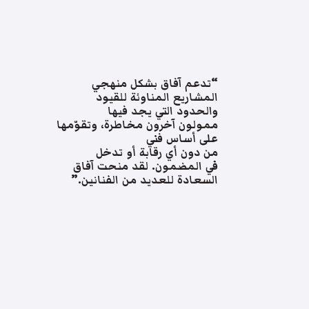
“تدعم آفاق بشكل منهجي
المشاريع المناوئة للقيود
والحدود التي يجد فيها
ممولون آخرون مخاطرة، وتقوّمها
على أساس فني
من دون أي رقابة أو تدخل
في المضمون. لقد منحت آفاق
السعادة للعديد من الفنانين.”