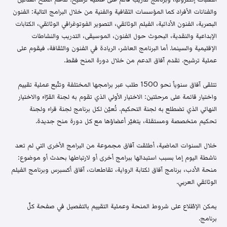
والفنانات الأفراد كما المؤسسات الثقافية والفنية من خلال البرامج التالية: الفنون
البصرية، الفنون الأدائية، الفيلم الوثائقي، التصوير الفوتوغرافي الوثائقي، الكتابات
الإبداعية والنقدية، البحوث حول الفنون، الموسيقى، التدريب والنشاطات
الإقليمية والسينما. أما البرنامج العاشر، الريادة في الفنون والثقافة، فيقوم على
عملية ترشيح. تقدم آفاق الدعم من خلال دورة المنح فقط.
تتلقى آفاق سنوياً نحو 1500 طلب عبر برامجها المختلفة وتتّبع عملية تقييم
واختيار قائمة على مرحلتين: الاختيار الأولي الذي تقوم به لجنة القرّاء والاختيار
النهائي الذي تضطلع به لجنة التحكيم. تُعيّن لكل برنامج لجنة قراء ولجنة
تحكيم متخصصة ومستقلة، يتغيّر أعضاؤها مع كل دورة منح جديدة.
خلال السنوات الماضية، أطلقت آفاق مجموعة من البرامج الأخرى التي لم تعد
ناشطة اليوم إما بسبب استبدالها ببرامج أخرى أو لارتباطها بحدث أو موضوع:
منحة الأدب، برنامج آفاق لكتابة الرواية، تقاطعات، آفاق أكسبرس وبرنامج الفيلم
الوثائقي العربي.
يمكن الإطّلاع على شروط المنحة وعملية التقييم بالتفصيل في صفحة كلّ
برنامج.