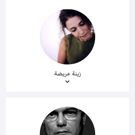
زينة عريضة