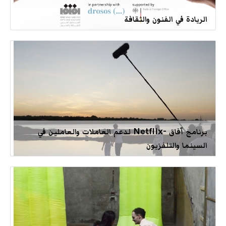
الريادة في الفنون والثقافة
برنامج آفاق -Netflix لدعم العاملات والعاملين في
السينما والتلفزيون