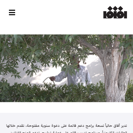
تدير آفاق حالياً تسعة برامج دعم قائمة على دعوة سنوية مفتوحة، تقدم خلالها
الطلبات إلكترونياً، وبرنامج تدريب قائم على عملية ترشيح. تدعم المنح الفنانين