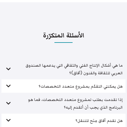
الأسئلة المتكرّرة
ما هي أشكال الإنتاج الفني والثقافي التي يدعمها الصندوق
العربي للثقافة والفنون (آفاق)؟
هل يمكنني التقدّم بمشروع متعدد التخصصات؟
إذا تقدمت بطلب لمشروع متعدد التخصصات، فما هو
البرنامج الذي يجب أن أتقدم إليه؟
هل تقدم آفاق مِنَح للتنقل؟