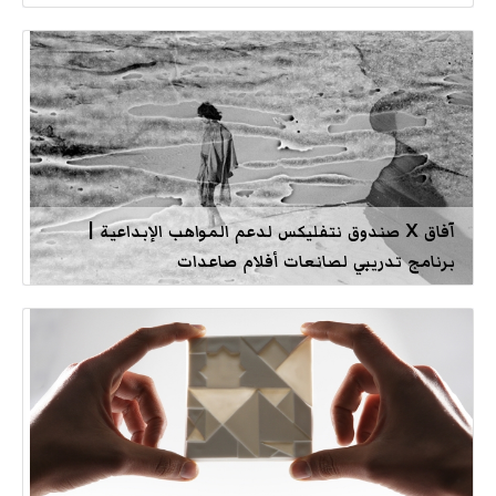
آفاق X صندوق نتفليكس لدعم المواهب الإبداعية |
برنامج تدريبي لصانعات أفلام صاعدات