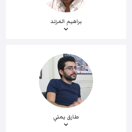
براهيم المزند
طارق يمني