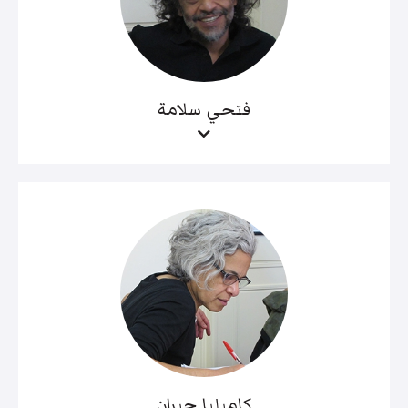
فتحي سلامة
كاميليا جبران