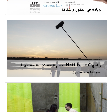
الريادة في الفنون والثقافة
برنامج آفاق -Netflix لدعم العاملات والعاملين في
السينما والتلفزيون