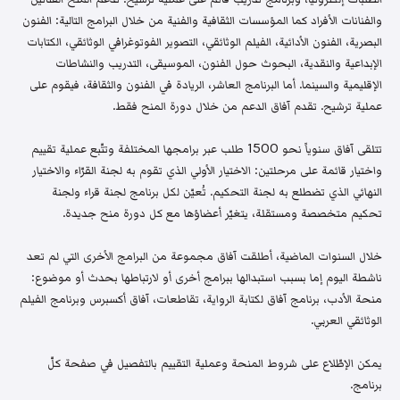
والفنانات الأفراد كما المؤسسات الثقافية والفنية من خلال البرامج التالية: الفنون
البصرية، الفنون الأدائية، الفيلم الوثائقي، التصوير الفوتوغرافي الوثائقي، الكتابات
الإبداعية والنقدية، البحوث حول الفنون، الموسيقى، التدريب والنشاطات
الإقليمية والسينما. أما البرنامج العاشر، الريادة في الفنون والثقافة، فيقوم على
عملية ترشيح. تقدم آفاق الدعم من خلال دورة المنح فقط.
تتلقى آفاق سنوياً نحو 1500 طلب عبر برامجها المختلفة وتتّبع عملية تقييم
واختيار قائمة على مرحلتين: الاختيار الأولي الذي تقوم به لجنة القرّاء والاختيار
النهائي الذي تضطلع به لجنة التحكيم. تُعيّن لكل برنامج لجنة قراء ولجنة
تحكيم متخصصة ومستقلة، يتغيّر أعضاؤها مع كل دورة منح جديدة.
خلال السنوات الماضية، أطلقت آفاق مجموعة من البرامج الأخرى التي لم تعد
ناشطة اليوم إما بسبب استبدالها ببرامج أخرى أو لارتباطها بحدث أو موضوع:
منحة الأدب، برنامج آفاق لكتابة الرواية، تقاطعات، آفاق أكسبرس وبرنامج الفيلم
الوثائقي العربي.
يمكن الإطّلاع على شروط المنحة وعملية التقييم بالتفصيل في صفحة كلّ
برنامج.