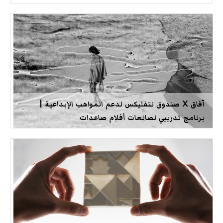
آفاق X صندوق نتفليكس لدعم المواهب الإبداعية |
برنامج تدريبي لصانعات أفلام صاعدات