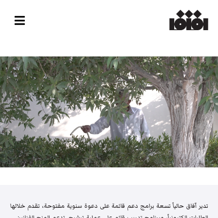
تدير آفاق حالياً تسعة برامج دعم قائمة على دعوة سنوية مفتوحة، تقدم خلالها
الطلبات إلكترونياً، وبرنامج تدريب قائم على عملية ترشيح. تدعم المنح الفنانين