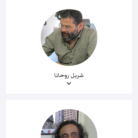
شربل روحانا