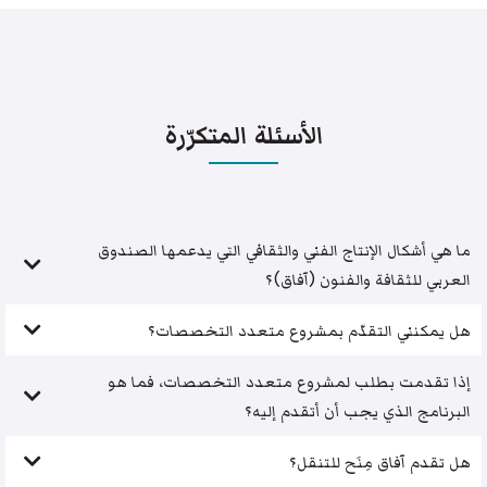
الأسئلة المتكرّرة
ما هي أشكال الإنتاج الفني والثقافي التي يدعمها الصندوق
العربي للثقافة والفنون (آفاق)؟
هل يمكنني التقدّم بمشروع متعدد التخصصات؟
إذا تقدمت بطلب لمشروع متعدد التخصصات، فما هو
البرنامج الذي يجب أن أتقدم إليه؟
هل تقدم آفاق مِنَح للتنقل؟