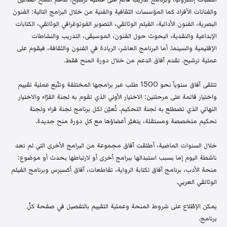
والفنانات الأفراد كما المؤسسات الثقافية والفنية من خلال البرامج التالية: الفنون
البصرية، الفنون الأدائية، الفيلم الوثائقي، التصوير الفوتوغرافي الوثائقي، الكتابات
الإبداعية والنقدية، البحوث حول الفنون، الموسيقى، التدريب والنشاطات
الإقليمية والسينما. أما البرنامج العاشر، الريادة في الفنون والثقافة، فيقوم على
عملية ترشيح. تقدم آفاق الدعم من خلال دورة المنح فقط.
تتلقى آفاق سنوياً نحو 1500 طلب عبر برامجها المختلفة وتتّبع عملية تقييم
واختيار قائمة على مرحلتين: الاختيار الأولي الذي تقوم به لجنة القرّاء والاختيار
النهائي الذي تضطلع به لجنة التحكيم. تُعيّن لكل برنامج لجنة قراء ولجنة
تحكيم متخصصة ومستقلة، يتغيّر أعضاؤها مع كل دورة منح جديدة.
خلال السنوات الماضية، أطلقت آفاق مجموعة من البرامج الأخرى التي لم تعد
ناشطة اليوم إما بسبب استبدالها ببرامج أخرى أو لارتباطها بحدث أو موضوع:
منحة الأدب، برنامج آفاق لكتابة الرواية، تقاطعات، آفاق أكسبرس وبرنامج الفيلم
الوثائقي العربي.
يمكن الإطّلاع على شروط المنحة وعملية التقييم بالتفصيل في صفحة كلّ
برنامج.