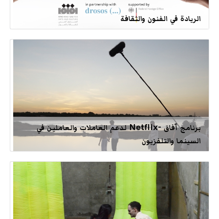
الريادة في الفنون والثقافة
برنامج آفاق -Netflix لدعم العاملات والعاملين في
السينما والتلفزيون