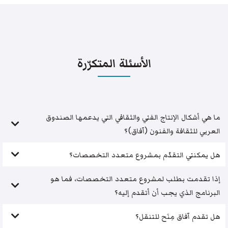
الأسئلة المتكرّرة
ما هي أشكال الإنتاج الفني والثقافي التي يدعمها الصندوق
العربي للثقافة والفنون (آفاق)؟
هل يمكنني التقدّم بمشروع متعدد التخصصات؟
إذا تقدمت بطلب لمشروع متعدد التخصصات، فما هو
البرنامج الذي يجب أن أتقدم إليه؟
هل تقدم آفاق مِنَح للتنقل؟