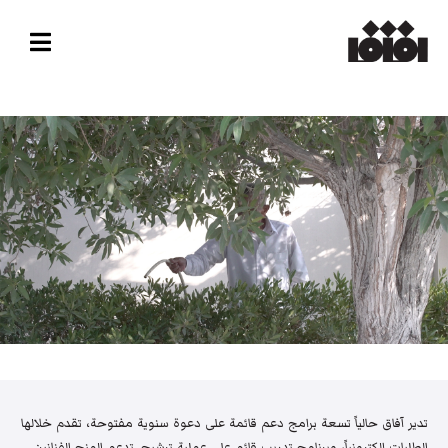
تدير آفاق حالياً تسعة برامج دعم قائمة على دعوة سنوية مفتوحة، تقدم خلالها
الطلبات إلكترونياً، وبرنامج تدريب قائم على عملية ترشيح. تدعم المنح الفنانين