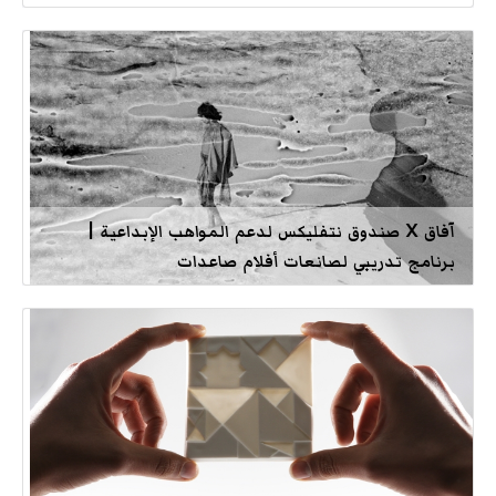
آفاق X صندوق نتفليكس لدعم المواهب الإبداعية |
برنامج تدريبي لصانعات أفلام صاعدات