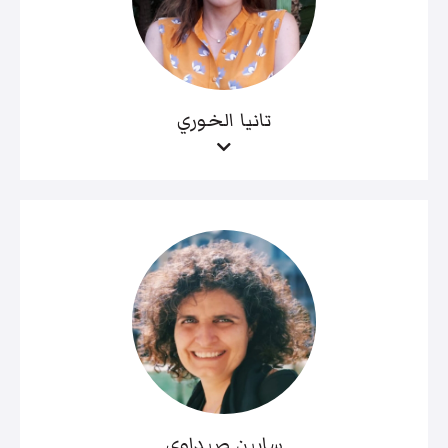
تانيا الخوري
سابين صيداوي