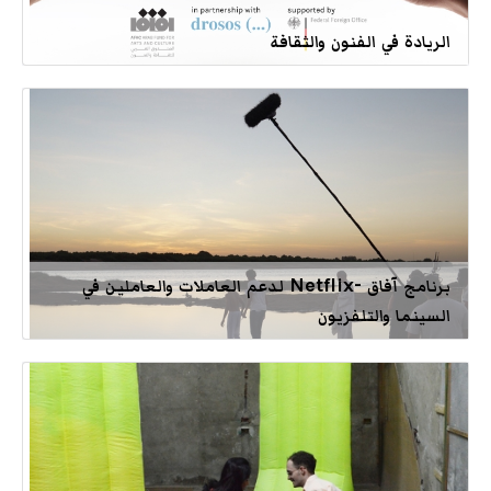
الريادة في الفنون والثقافة
برنامج آفاق -Netflix لدعم العاملات والعاملين في
السينما والتلفزيون