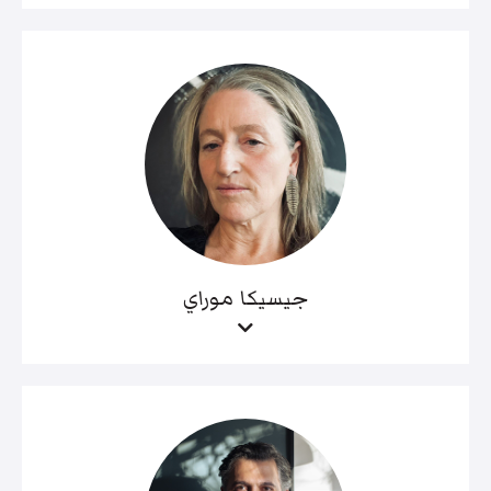
جيسيكا موراي