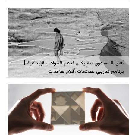
آفاق X صندوق نتفليكس لدعم المواهب الإبداعية |
برنامج تدريبي لصانعات أفلام صاعدات