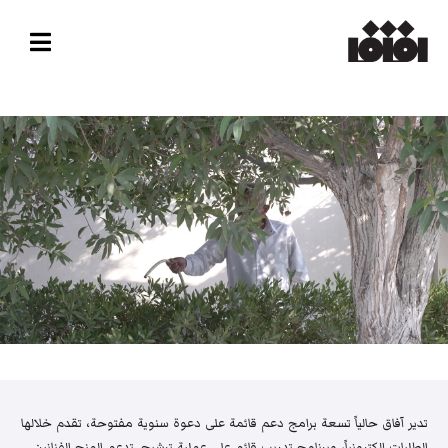
تدير آفاق حالياً تسعة برامج دعم قائمة على دعوة سنوية مفتوحة، تقدم خلالها
الطلبات إلكترونياً، وبرنامج تدريب قائم على عملية ترشيح. تدعم المنح الفنانين