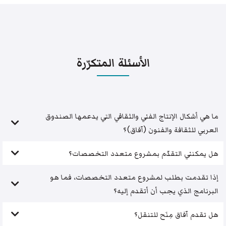
الأسئلة المتكرّرة
ما هي أشكال الإنتاج الفني والثقافي التي يدعمها الصندوق
العربي للثقافة والفنون (آفاق)؟
هل يمكنني التقدّم بمشروع متعدد التخصصات؟
إذا تقدمت بطلب لمشروع متعدد التخصصات، فما هو
البرنامج الذي يجب أن أتقدم إليه؟
هل تقدم آفاق مِنَح للتنقل؟