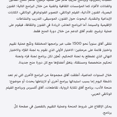
والفنانات الأفراد كما المؤسسات الثقافية والفنية من خلال البرامج التالية: الفنون
البصرية، الفنون الأدائية، الفيلم الوثائقي، التصوير الفوتوغرافي الوثائقي، الكتابات
الإبداعية والنقدية، البحوث حول الفنون، الموسيقى، التدريب والنشاطات
الإقليمية والسينما. أما البرنامج العاشر، الريادة في الفنون والثقافة، فيقوم على
عملية ترشيح. تقدم آفاق الدعم من خلال دورة المنح فقط.
تتلقى آفاق سنوياً نحو 1500 طلب عبر برامجها المختلفة وتتّبع عملية تقييم
واختيار قائمة على مرحلتين: الاختيار الأولي الذي تقوم به لجنة القرّاء والاختيار
النهائي الذي تضطلع به لجنة التحكيم. تُعيّن لكل برنامج لجنة قراء ولجنة
تحكيم متخصصة ومستقلة، يتغيّر أعضاؤها مع كل دورة منح جديدة.
خلال السنوات الماضية، أطلقت آفاق مجموعة من البرامج الأخرى التي لم تعد
ناشطة اليوم إما بسبب استبدالها ببرامج أخرى أو لارتباطها بحدث أو موضوع:
منحة الأدب، برنامج آفاق لكتابة الرواية، تقاطعات، آفاق أكسبرس وبرنامج الفيلم
الوثائقي العربي.
يمكن الإطّلاع على شروط المنحة وعملية التقييم بالتفصيل في صفحة كلّ
برنامج.