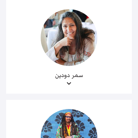
سمر دودين