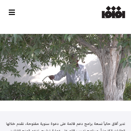
تدير آفاق حالياً تسعة برامج دعم قائمة على دعوة سنوية مفتوحة، تقدم خلالها
الطلبات إلكترونياً، وبرنامج تدريب قائم على عملية ترشيح. تدعم المنح الفنانين