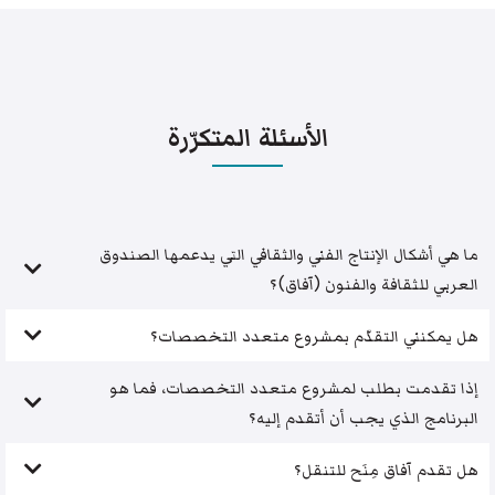
الأسئلة المتكرّرة
ما هي أشكال الإنتاج الفني والثقافي التي يدعمها الصندوق
العربي للثقافة والفنون (آفاق)؟
هل يمكنني التقدّم بمشروع متعدد التخصصات؟
إذا تقدمت بطلب لمشروع متعدد التخصصات، فما هو
البرنامج الذي يجب أن أتقدم إليه؟
هل تقدم آفاق مِنَح للتنقل؟