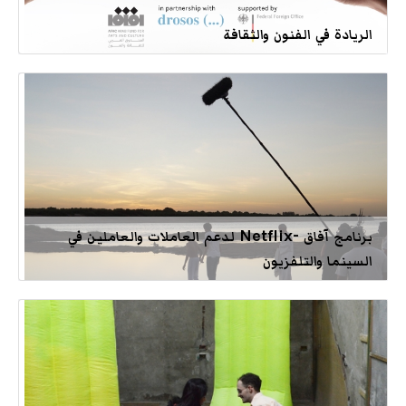
الريادة في الفنون والثقافة
برنامج آفاق -Netflix لدعم العاملات والعاملين في
السينما والتلفزيون