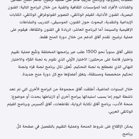
والفنانات الأفراد كما المؤسسات الثقافية والفنية من خلال البرامج التالية: الفنون
البصرية، الفنون الأدائية، الفيلم الوثائقي، التصوير الفوتوغرافي الوثائقي، الكتابات
الإبداعية والنقدية، البحوث حول الفنون، الموسيقى، التدريب والنشاطات
الإقليمية والسينما. أما البرنامج العاشر، الريادة في الفنون والثقافة، فيقوم على
عملية ترشيح. تقدم آفاق الدعم من خلال دورة المنح فقط.
تتلقى آفاق سنوياً نحو 1500 طلب عبر برامجها المختلفة وتتّبع عملية تقييم
واختيار قائمة على مرحلتين: الاختيار الأولي الذي تقوم به لجنة القرّاء والاختيار
النهائي الذي تضطلع به لجنة التحكيم. تُعيّن لكل برنامج لجنة قراء ولجنة
تحكيم متخصصة ومستقلة، يتغيّر أعضاؤها مع كل دورة منح جديدة.
خلال السنوات الماضية، أطلقت آفاق مجموعة من البرامج الأخرى التي لم تعد
ناشطة اليوم إما بسبب استبدالها ببرامج أخرى أو لارتباطها بحدث أو موضوع:
منحة الأدب، برنامج آفاق لكتابة الرواية، تقاطعات، آفاق أكسبرس وبرنامج الفيلم
الوثائقي العربي.
يمكن الإطّلاع على شروط المنحة وعملية التقييم بالتفصيل في صفحة كلّ
برنامج.