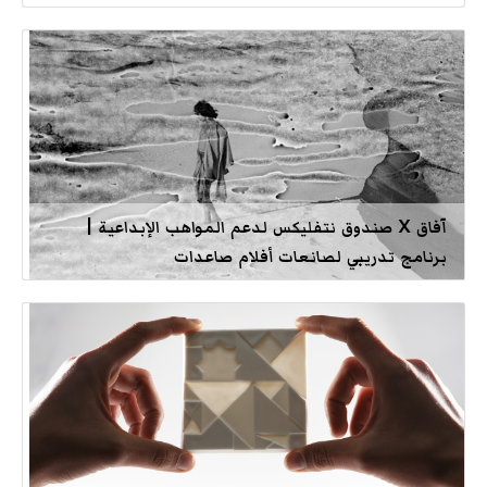
آفاق X صندوق نتفليكس لدعم المواهب الإبداعية |
برنامج تدريبي لصانعات أفلام صاعدات