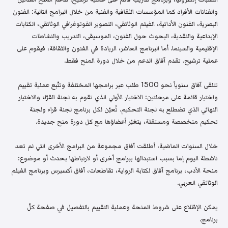
والفنانات الأفراد كما المؤسسات الثقافية والفنية من خلال البرامج التالية: الفنون
البصرية، الفنون الأدائية، الفيلم الوثائقي، التصوير الفوتوغرافي الوثائقي، الكتابات
الإبداعية والنقدية، البحوث حول الفنون، الموسيقى، التدريب والنشاطات
الإقليمية والسينما. أما البرنامج العاشر، الريادة في الفنون والثقافة، فيقوم على
عملية ترشيح. تقدم آفاق الدعم من خلال دورة المنح فقط.
تتلقى آفاق سنوياً نحو 1500 طلب عبر برامجها المختلفة وتتّبع عملية تقييم
واختيار قائمة على مرحلتين: الاختيار الأولي الذي تقوم به لجنة القرّاء والاختيار
النهائي الذي تضطلع به لجنة التحكيم. تُعيّن لكل برنامج لجنة قراء ولجنة
تحكيم متخصصة ومستقلة، يتغيّر أعضاؤها مع كل دورة منح جديدة.
خلال السنوات الماضية، أطلقت آفاق مجموعة من البرامج الأخرى التي لم تعد
ناشطة اليوم إما بسبب استبدالها ببرامج أخرى أو لارتباطها بحدث أو موضوع:
منحة الأدب، برنامج آفاق لكتابة الرواية، تقاطعات، آفاق أكسبرس وبرنامج الفيلم
الوثائقي العربي.
يمكن الإطّلاع على شروط المنحة وعملية التقييم بالتفصيل في صفحة كلّ
برنامج.