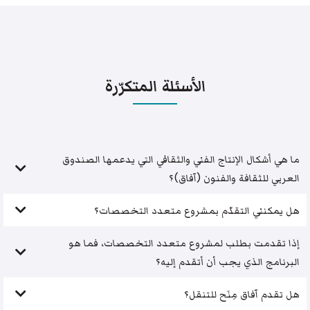
الأسئلة المتكرّرة
ما هي أشكال الإنتاج الفني والثقافي التي يدعمها الصندوق
العربي للثقافة والفنون (آفاق)؟
هل يمكنني التقدّم بمشروع متعدد التخصصات؟
إذا تقدمت بطلب لمشروع متعدد التخصصات، فما هو
البرنامج الذي يجب أن أتقدم إليه؟
هل تقدم آفاق مِنَح للتنقل؟