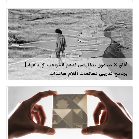
آفاق X صندوق نتفليكس لدعم المواهب الإبداعية |
برنامج تدريبي لصانعات أفلام صاعدات