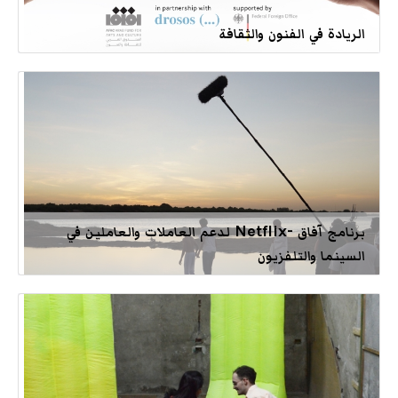
الريادة في الفنون والثقافة
برنامج آفاق -Netflix لدعم العاملات والعاملين في
السينما والتلفزيون