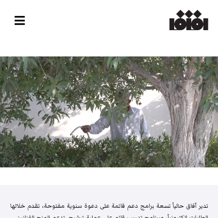
تدير آفاق حالياً تسعة برامج دعم قائمة على دعوة سنوية مفتوحة، تقدم خلالها
الطلبات إلكترونياً، وبرنامج تدريب قائم على عملية ترشيح. تدعم المنح الفنانين