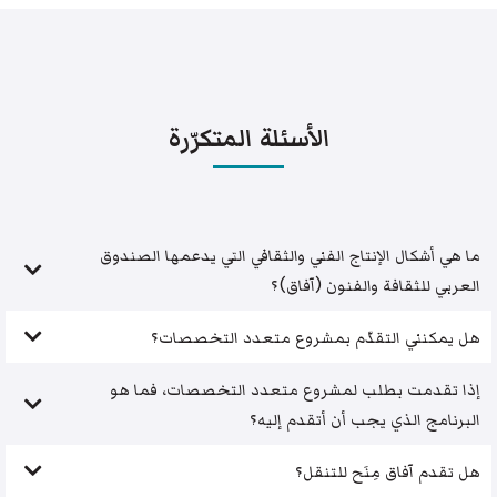
الأسئلة المتكرّرة
ما هي أشكال الإنتاج الفني والثقافي التي يدعمها الصندوق
العربي للثقافة والفنون (آفاق)؟
هل يمكنني التقدّم بمشروع متعدد التخصصات؟
إذا تقدمت بطلب لمشروع متعدد التخصصات، فما هو
البرنامج الذي يجب أن أتقدم إليه؟
هل تقدم آفاق مِنَح للتنقل؟