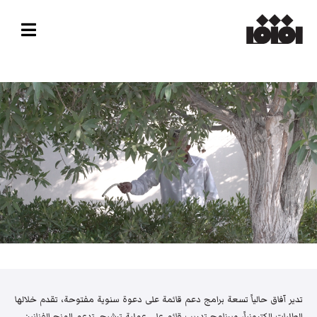
تدير آفاق حالياً تسعة برامج دعم قائمة على دعوة سنوية مفتوحة، تقدم خلالها
الطلبات إلكترونياً، وبرنامج تدريب قائم على عملية ترشيح. تدعم المنح الفنانين