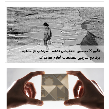
آفاق X صندوق نتفليكس لدعم المواهب الإبداعية |
برنامج تدريبي لصانعات أفلام صاعدات