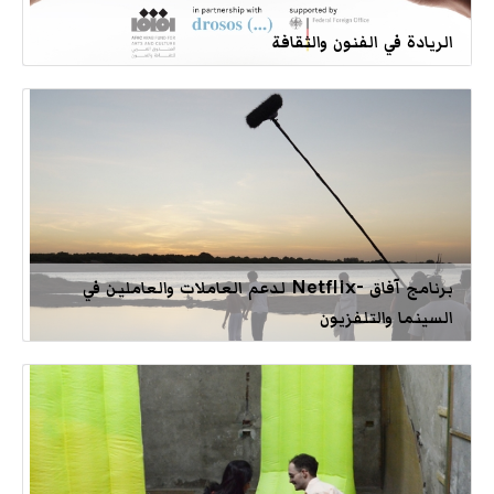
الريادة في الفنون والثقافة
برنامج آفاق -Netflix لدعم العاملات والعاملين في
السينما والتلفزيون