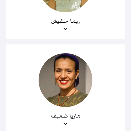
ريما خشيش
ماريا ضعيف