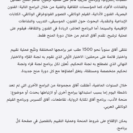
والفنانات الأفراد كما المؤسسات الثقافية والفنية من خلال البرامج التالية: الفنون
البصرية، الفنون الأدائية، الفيلم الوثائقي، التصوير الفوتوغرافي الوثائقي، الكتابات
الإبداعية والنقدية، البحوث حول الفنون، الموسيقى، التدريب والنشاطات
الإقليمية والسينما. أما البرنامج العاشر، الريادة في الفنون والثقافة، فيقوم على
عملية ترشيح. تقدم آفاق الدعم من خلال دورة المنح فقط.
تتلقى آفاق سنوياً نحو 1500 طلب عبر برامجها المختلفة وتتّبع عملية تقييم
واختيار قائمة على مرحلتين: الاختيار الأولي الذي تقوم به لجنة القرّاء والاختيار
النهائي الذي تضطلع به لجنة التحكيم. تُعيّن لكل برنامج لجنة قراء ولجنة
تحكيم متخصصة ومستقلة، يتغيّر أعضاؤها مع كل دورة منح جديدة.
خلال السنوات الماضية، أطلقت آفاق مجموعة من البرامج الأخرى التي لم تعد
ناشطة اليوم إما بسبب استبدالها ببرامج أخرى أو لارتباطها بحدث أو موضوع:
منحة الأدب، برنامج آفاق لكتابة الرواية، تقاطعات، آفاق أكسبرس وبرنامج الفيلم
الوثائقي العربي.
يمكن الإطّلاع على شروط المنحة وعملية التقييم بالتفصيل في صفحة كلّ
برنامج.