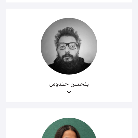
بلحسن حندوس