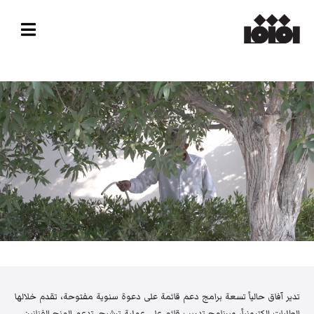
تدير آفاق حالياً تسعة برامج دعم قائمة على دعوة سنوية مفتوحة، تقدم خلالها
الطلبات إلكترونياً، وبرنامج تدريب قائم على عملية ترشيح. تدعم المنح الفنانين