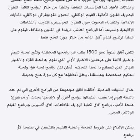
والفنانات الأفراد كما المؤسسات الثقافية والفنية من خلال البرامج التالية: الفنون
البصرية، الفنون الأدائية، الفيلم الوثائقي، التصوير الفوتوغرافي الوثائقي، الكتابات
الإبداعية والنقدية، البحوث حول الفنون، الموسيقى، التدريب والنشاطات
الإقليمية والسينما. أما البرنامج العاشر، الريادة في الفنون والثقافة، فيقوم على
عملية ترشيح. تقدم آفاق الدعم من خلال دورة المنح فقط.
تتلقى آفاق سنوياً نحو 1500 طلب عبر برامجها المختلفة وتتّبع عملية تقييم
واختيار قائمة على مرحلتين: الاختيار الأولي الذي تقوم به لجنة القرّاء والاختيار
النهائي الذي تضطلع به لجنة التحكيم. تُعيّن لكل برنامج لجنة قراء ولجنة
تحكيم متخصصة ومستقلة، يتغيّر أعضاؤها مع كل دورة منح جديدة.
خلال السنوات الماضية، أطلقت آفاق مجموعة من البرامج الأخرى التي لم تعد
ناشطة اليوم إما بسبب استبدالها ببرامج أخرى أو لارتباطها بحدث أو موضوع:
منحة الأدب، برنامج آفاق لكتابة الرواية، تقاطعات، آفاق أكسبرس وبرنامج الفيلم
الوثائقي العربي.
يمكن الإطّلاع على شروط المنحة وعملية التقييم بالتفصيل في صفحة كلّ
برنامج.