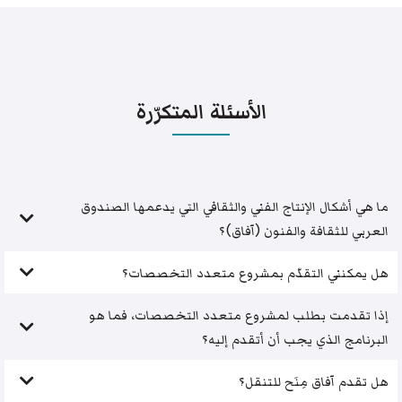
الأسئلة المتكرّرة
ما هي أشكال الإنتاج الفني والثقافي التي يدعمها الصندوق
العربي للثقافة والفنون (آفاق)؟
هل يمكنني التقدّم بمشروع متعدد التخصصات؟
إذا تقدمت بطلب لمشروع متعدد التخصصات، فما هو
البرنامج الذي يجب أن أتقدم إليه؟
هل تقدم آفاق مِنَح للتنقل؟