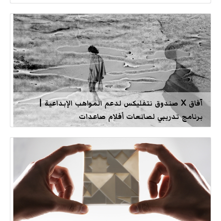
آفاق X صندوق نتفليكس لدعم المواهب الإبداعية |
برنامج تدريبي لصانعات أفلام صاعدات