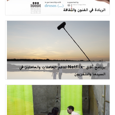
الريادة في الفنون والثقافة
برنامج آفاق -Netflix لدعم العاملات والعاملين في
السينما والتلفزيون