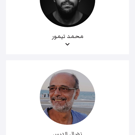
محمد تيمور
نضال الدبس