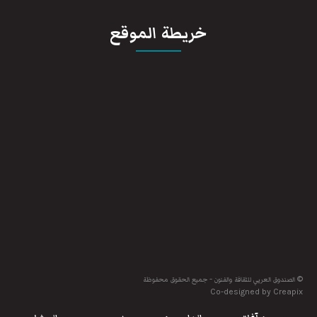
خريطة الموقع
© الصندوق العربي للثقافة والفنون - جميع الحقوق محفوظة
Co-designed by Creapix