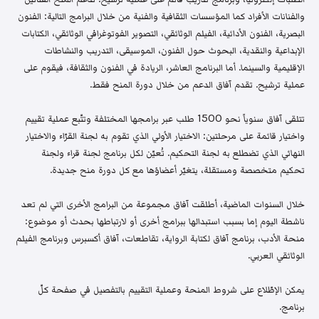
والفنانات الأفراد كما المؤسسات الثقافية والفنية من خلال البرامج التالية: الفنون
البصرية، الفنون الأدائية، الفيلم الوثائقي، التصوير الفوتوغرافي الوثائقي، الكتابات
الإبداعية والنقدية، البحوث حول الفنون، الموسيقى، التدريب والنشاطات
الإقليمية والسينما. أما البرنامج العاشر، الريادة في الفنون والثقافة، فيقوم على
عملية ترشيح. تقدم آفاق الدعم من خلال دورة المنح فقط.
تتلقى آفاق سنوياً نحو 1500 طلب عبر برامجها المختلفة وتتّبع عملية تقييم
واختيار قائمة على مرحلتين: الاختيار الأولي الذي تقوم به لجنة القرّاء والاختيار
النهائي الذي تضطلع به لجنة التحكيم. تُعيّن لكل برنامج لجنة قراء ولجنة
تحكيم متخصصة ومستقلة، يتغيّر أعضاؤها مع كل دورة منح جديدة.
خلال السنوات الماضية، أطلقت آفاق مجموعة من البرامج الأخرى التي لم تعد
ناشطة اليوم إما بسبب استبدالها ببرامج أخرى أو لارتباطها بحدث أو موضوع:
منحة الأدب، برنامج آفاق لكتابة الرواية، تقاطعات، آفاق أكسبرس وبرنامج الفيلم
الوثائقي العربي.
يمكن الإطّلاع على شروط المنحة وعملية التقييم بالتفصيل في صفحة كلّ
برنامج.