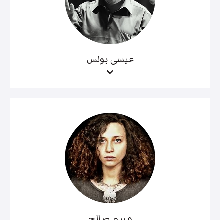
عيسى بولس
مريم صالح