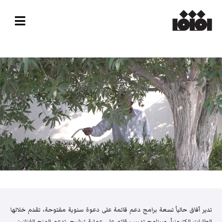
تدير آفاق حالياً تسعة برامج دعم قائمة على دعوة سنوية مفتوحة، تقدم خلالها
الطلبات إلكترونياً، وبرنامج تدريب قائم على عملية ترشيح. تدعم المنح الفنانين