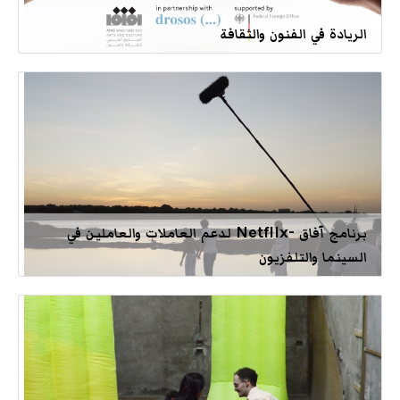
الريادة في الفنون والثقافة
برنامج آفاق -Netflix لدعم العاملات والعاملين في
السينما والتلفزيون