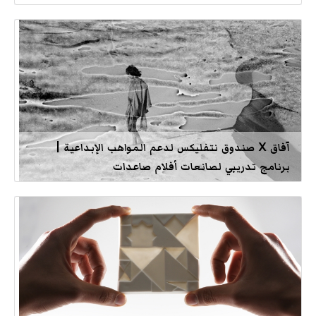
آفاق X صندوق نتفليكس لدعم المواهب الإبداعية |
برنامج تدريبي لصانعات أفلام صاعدات