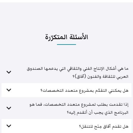
الأسئلة المتكرّرة
ما هي أشكال الإنتاج الفني والثقافي التي يدعمها الصندوق
العربي للثقافة والفنون (آفاق)؟
هل يمكنني التقدّم بمشروع متعدد التخصصات؟
إذا تقدمت بطلب لمشروع متعدد التخصصات، فما هو
البرنامج الذي يجب أن أتقدم إليه؟
هل تقدم آفاق مِنَح للتنقل؟