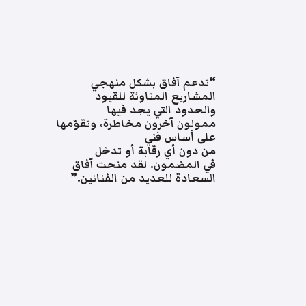
“تدعم آفاق بشكل منهجي
المشاريع المناوئة للقيود
والحدود التي يجد فيها
ممولون آخرون مخاطرة، وتقوّمها
على أساس فني
من دون أي رقابة أو تدخل
في المضمون. لقد منحت آفاق
السعادة للعديد من الفنانين.”