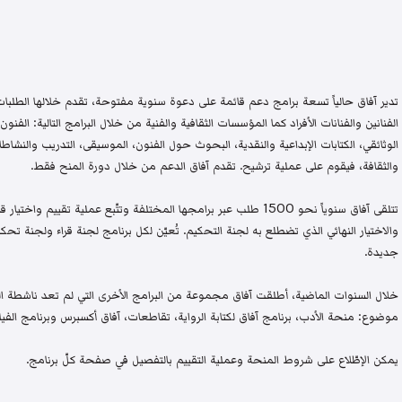
تدير آفاق حالياً تسعة برامج دعم قائمة على دعوة سنوية مفتوحة، تقدم خلالها الطلبات 
الفنانين والفنانات الأفراد كما المؤسسات الثقافية والفنية من خلال البرامج التالية: الفنون 
الوثائقي، الكتابات الإبداعية والنقدية، البحوث حول الفنون، الموسيقى، التدريب والنشاطات 
والثقافة، فيقوم على عملية ترشيح. تقدم آفاق الدعم من خلال دورة المنح فقط.
تتلقى آفاق سنوياً نحو 1500 طلب عبر برامجها المختلفة وتتّبع عملية تقيي
والاختيار النهائي الذي تضطلع به لجنة التحكيم. تُعيّن لكل برنامج لجنة قراء ولجنة
جديدة.
خلال السنوات الماضية، أطلقت آفاق مجموعة من البرامج الأخرى التي لم تعد ناشطة اليو
موضوع: منحة الأدب، برنامج آفاق لكتابة الرواية، تقاطعات، آفاق أكسبرس وبرنامج الفيلم
يمكن الإطّلاع على شروط المنحة وعملية التقييم بالتفصيل في صفحة كلّ برنامج.