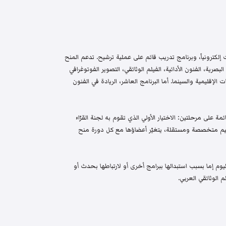
إلكترونياً، وبرنامج تدريب قائم على عملية ترشيح. تدعم المنح
البصرية، الفنون الأدائية، الفيلم الوثائقي، التصوير الفوتوغرافي
الإقليمية والسينما. أما البرنامج العاشر، الريادة في الفنون
م واختيار قائمة على مرحلتين: الاختيار الأولي الذي تقوم به لجنة القرّاء
 تحكيم متخصصة ومستقلة، يتغيّر أعضاؤها مع كل دورة منح
م إما بسبب استبدالها ببرامج أخرى أو لارتباطها بحدث أو
 الوثائقي العربي.