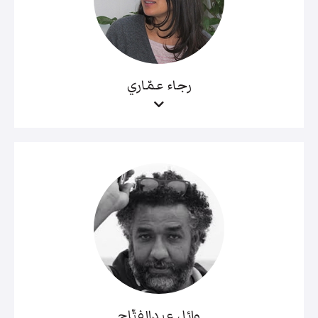
رجاء عمّاري
وائل عبدالفتّاح