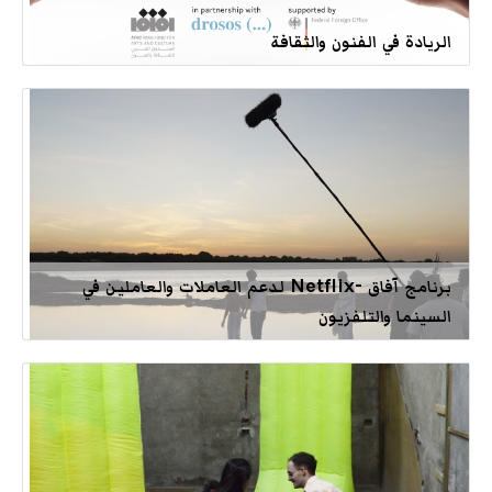
الريادة في الفنون والثقافة
برنامج آفاق -Netflix لدعم العاملات والعاملين في
السينما والتلفزيون