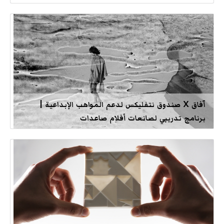
آفاق X صندوق نتفليكس لدعم المواهب الإبداعية |
برنامج تدريبي لصانعات أفلام صاعدات