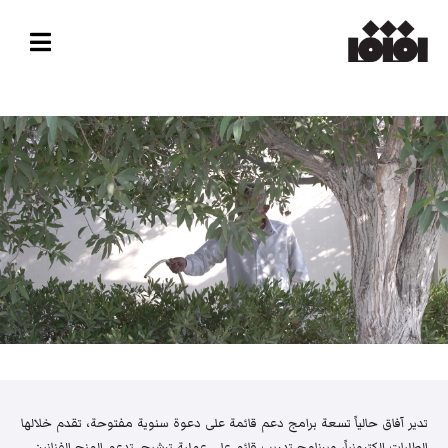
تدير آفاق حالياً تسعة برامج دعم قائمة على دعوة سنوية مفتوحة، تقدم خلالها
الطلبات إلكترونياً، وبرنامج تدريب قائم على عملية ترشيح. تدعم المنح الفنانين