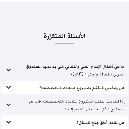
الأسئلة المتكرّرة
ما هي أشكال الإنتاج الفني والثقافي التي يدعمها الصندوق
العربي للثقافة والفنون (آفاق)؟
هل يمكنني التقدّم بمشروع متعدد التخصصات؟
إذا تقدمت بطلب لمشروع متعدد التخصصات، فما هو
البرنامج الذي يجب أن أتقدم إليه؟
هل تقدم آفاق مِنَح للتنقل؟