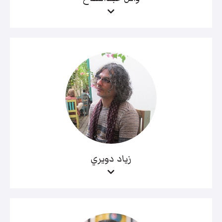
زياد دويري