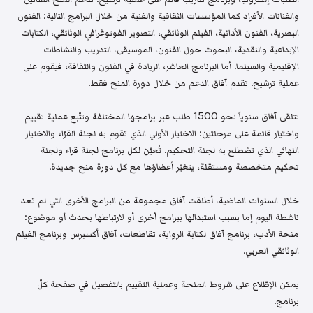
والفنانات الأفراد كما المؤسسات الثقافية والفنية من خلال البرامج التالية: الفنون
البصرية، الفنون الأدائية، الفيلم الوثائقي، التصوير الفوتوغرافي الوثائقي، الكتابات
الإبداعية والنقدية، البحوث حول الفنون، الموسيقى، التدريب والنشاطات
الإقليمية والسينما. أما البرنامج العاشر، الريادة في الفنون والثقافة، فيقوم على
عملية ترشيح. تقدم آفاق الدعم من خلال دورة المنح فقط.
تتلقى آفاق سنوياً نحو 1500 طلب عبر برامجها المختلفة وتتّبع عملية تقييم
واختيار قائمة على مرحلتين: الاختيار الأولي الذي تقوم به لجنة القرّاء والاختيار
النهائي الذي تضطلع به لجنة التحكيم. تُعيّن لكل برنامج لجنة قراء ولجنة
تحكيم متخصصة ومستقلة، يتغيّر أعضاؤها مع كل دورة منح جديدة.
خلال السنوات الماضية، أطلقت آفاق مجموعة من البرامج الأخرى التي لم تعد
ناشطة اليوم إما بسبب استبدالها ببرامج أخرى أو لارتباطها بحدث أو موضوع:
منحة الأدب، برنامج آفاق لكتابة الرواية، تقاطعات، آفاق أكسبرس وبرنامج الفيلم
الوثائقي العربي.
يمكن الإطّلاع على شروط المنحة وعملية التقييم بالتفصيل في صفحة كلّ
برنامج.