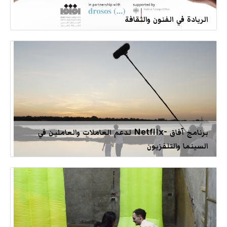
الريادة في الفنون والثقافة
برنامج آفاق -Netflix لدعم العاملات والعاملين في
السينما والتلفزيون