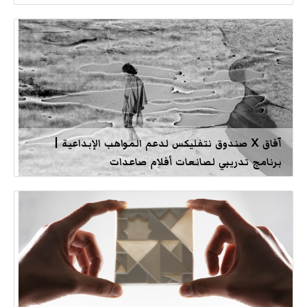
آفاق X صندوق نتفليكس لدعم المواهب الإبداعية |
برنامج تدريبي لصانعات أفلام صاعدات