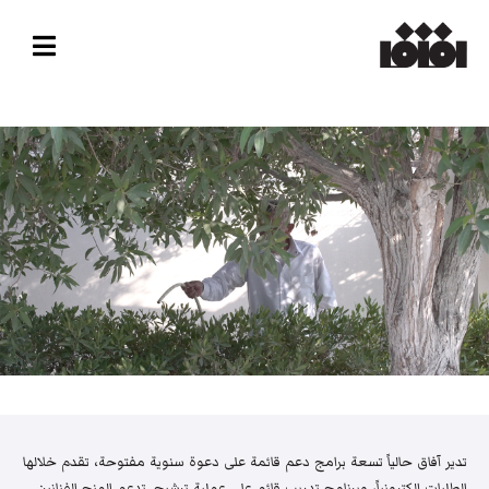
تدير آفاق حالياً تسعة برامج دعم قائمة على دعوة سنوية مفتوحة، تقدم خلالها
الطلبات إلكترونياً، وبرنامج تدريب قائم على عملية ترشيح. تدعم المنح الفنانين