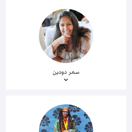
سمر دودين