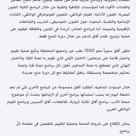
والفنانات الأفراد كما المؤسسات الثقافية والفنية من خلال البرامج التالية: الفنون
البصرية، الفنون الأدائية، الفيلم الوثائقي، التصوير الفوتوغرافي الوثائقي، الكتابات
الإبداعية والنقدية، البحوث حول الفنون، الموسيقى، التدريب والنشاطات
الإقليمية والسينما. أما البرنامج العاشر، الريادة في الفنون والثقافة، فيقوم على
عملية ترشيح. تقدم آفاق الدعم من خلال دورة المنح فقط.
تتلقى آفاق سنوياً نحو 1500 طلب عبر برامجها المختلفة وتتّبع عملية تقييم
واختيار قائمة على مرحلتين: الاختيار الأولي الذي تقوم به لجنة القرّاء والاختيار
النهائي الذي تضطلع به لجنة التحكيم. تُعيّن لكل برنامج لجنة قراء ولجنة
تحكيم متخصصة ومستقلة، يتغيّر أعضاؤها مع كل دورة منح جديدة.
خلال السنوات الماضية، أطلقت آفاق مجموعة من البرامج الأخرى التي لم تعد
ناشطة اليوم إما بسبب استبدالها ببرامج أخرى أو لارتباطها بحدث أو موضوع:
منحة الأدب، برنامج آفاق لكتابة الرواية، تقاطعات، آفاق أكسبرس وبرنامج الفيلم
الوثائقي العربي.
يمكن الإطّلاع على شروط المنحة وعملية التقييم بالتفصيل في صفحة كلّ
برنامج.