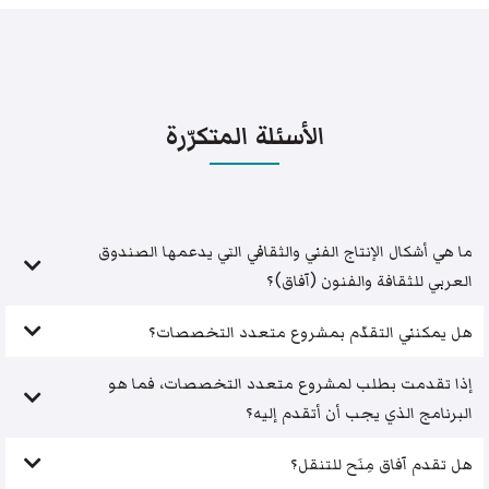
الأسئلة المتكرّرة
ما هي أشكال الإنتاج الفني والثقافي التي يدعمها الصندوق
العربي للثقافة والفنون (آفاق)؟
هل يمكنني التقدّم بمشروع متعدد التخصصات؟
إذا تقدمت بطلب لمشروع متعدد التخصصات، فما هو
البرنامج الذي يجب أن أتقدم إليه؟
هل تقدم آفاق مِنَح للتنقل؟