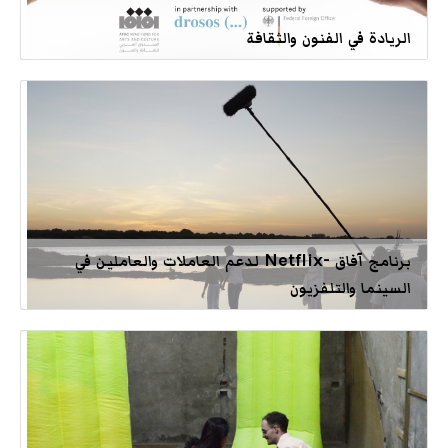
الريادة في الفنون والثقافة
برنامج آفاق -Netflix لدعم العاملات والعاملين في
السينما والتلفزيون