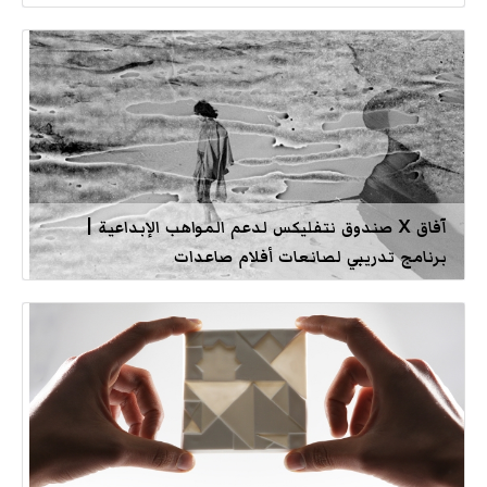
آفاق X صندوق نتفليكس لدعم المواهب الإبداعية |
برنامج تدريبي لصانعات أفلام صاعدات