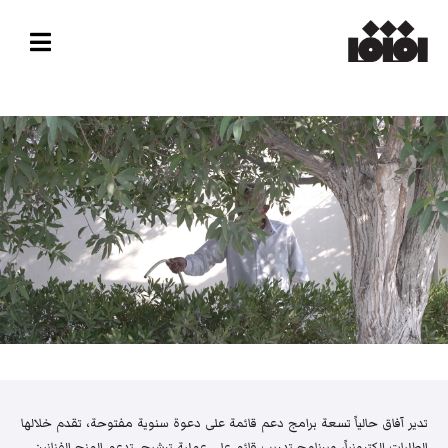
تدير آفاق حالياً تسعة برامج دعم قائمة على دعوة سنوية مفتوحة، تقدم خلالها
الطلبات إلكترونياً، وبرنامج تدريب قائم على عملية ترشيح. تدعم المنح الفنانين