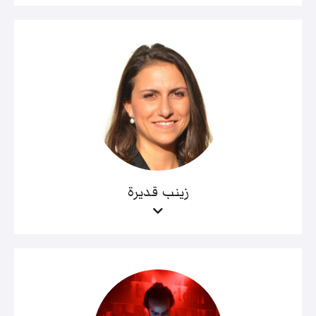
زينب قديرة