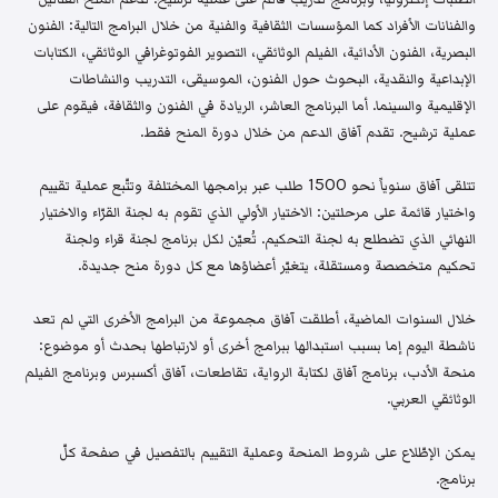
والفنانات الأفراد كما المؤسسات الثقافية والفنية من خلال البرامج التالية: الفنون
البصرية، الفنون الأدائية، الفيلم الوثائقي، التصوير الفوتوغرافي الوثائقي، الكتابات
الإبداعية والنقدية، البحوث حول الفنون، الموسيقى، التدريب والنشاطات
الإقليمية والسينما. أما البرنامج العاشر، الريادة في الفنون والثقافة، فيقوم على
عملية ترشيح. تقدم آفاق الدعم من خلال دورة المنح فقط.
تتلقى آفاق سنوياً نحو 1500 طلب عبر برامجها المختلفة وتتّبع عملية تقييم
واختيار قائمة على مرحلتين: الاختيار الأولي الذي تقوم به لجنة القرّاء والاختيار
النهائي الذي تضطلع به لجنة التحكيم. تُعيّن لكل برنامج لجنة قراء ولجنة
تحكيم متخصصة ومستقلة، يتغيّر أعضاؤها مع كل دورة منح جديدة.
خلال السنوات الماضية، أطلقت آفاق مجموعة من البرامج الأخرى التي لم تعد
ناشطة اليوم إما بسبب استبدالها ببرامج أخرى أو لارتباطها بحدث أو موضوع:
منحة الأدب، برنامج آفاق لكتابة الرواية، تقاطعات، آفاق أكسبرس وبرنامج الفيلم
الوثائقي العربي.
يمكن الإطّلاع على شروط المنحة وعملية التقييم بالتفصيل في صفحة كلّ
برنامج.