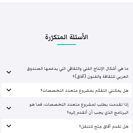
الأسئلة المتكرّرة
ما هي أشكال الإنتاج الفني والثقافي التي يدعمها الصندوق
العربي للثقافة والفنون (آفاق)؟
هل يمكنني التقدّم بمشروع متعدد التخصصات؟
إذا تقدمت بطلب لمشروع متعدد التخصصات، فما هو
البرنامج الذي يجب أن أتقدم إليه؟
هل تقدم آفاق مِنَح للتنقل؟