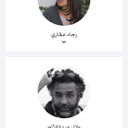
رجاء عمّاري
وائل عبدالفتّاح