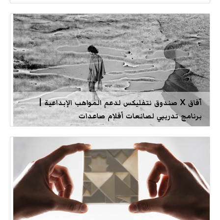
آفاق X صندوق نتفليكس لدعم المواهب الإبداعية |
برنامج تدريبي لصانعات أفلام صاعدات