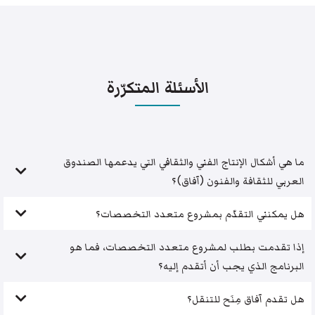
الأسئلة المتكرّرة
ما هي أشكال الإنتاج الفني والثقافي التي يدعمها الصندوق
العربي للثقافة والفنون (آفاق)؟
هل يمكنني التقدّم بمشروع متعدد التخصصات؟
إذا تقدمت بطلب لمشروع متعدد التخصصات، فما هو
البرنامج الذي يجب أن أتقدم إليه؟
هل تقدم آفاق مِنَح للتنقل؟