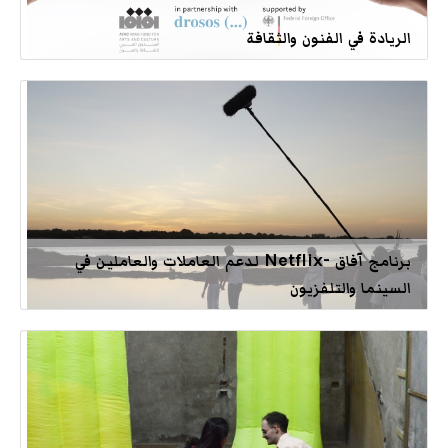
الريادة في الفنون والثقافة
برنامج آفاق -Netflix لدعم العاملات والعاملين في
السينما والتلفزيون