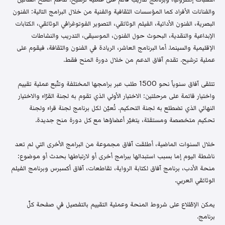
والفنانات الأفراد كما المؤسسات الثقافية والفنية من خلال البرامج التالية: الفنون
البصرية، الفنون الأدائية، الفيلم الوثائقي، التصوير الفوتوغرافي الوثائقي، الكتابات
الإبداعية والنقدية، البحوث حول الفنون، الموسيقى، التدريب والنشاطات
الإقليمية والسينما. أما البرنامج العاشر، الريادة في الفنون والثقافة، فيقوم على
عملية ترشيح. تقدم آفاق الدعم من خلال دورة المنح فقط.
تتلقى آفاق سنوياً نحو 1500 طلب عبر برامجها المختلفة وتتّبع عملية تقييم
واختيار قائمة على مرحلتين: الاختيار الأولي الذي تقوم به لجنة القرّاء والاختيار
النهائي الذي تضطلع به لجنة التحكيم. تُعيّن لكل برنامج لجنة قراء ولجنة
تحكيم متخصصة ومستقلة، يتغيّر أعضاؤها مع كل دورة منح جديدة.
خلال السنوات الماضية، أطلقت آفاق مجموعة من البرامج الأخرى التي لم تعد
ناشطة اليوم إما بسبب استبدالها ببرامج أخرى أو لارتباطها بحدث أو موضوع:
منحة الأدب، برنامج آفاق لكتابة الرواية، تقاطعات، آفاق أكسبرس وبرنامج الفيلم
الوثائقي العربي.
يمكن الإطّلاع على شروط المنحة وعملية التقييم بالتفصيل في صفحة كلّ
برنامج.