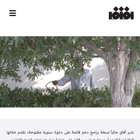
تدير آفاق حالياً تسعة برامج دعم قائمة على دعوة سنوية مفتوحة، تقدم خلالها
الطلبات إلكترونياً، وبرنامج تدريب قائم على عملية ترشيح. تدعم المنح الفنانين