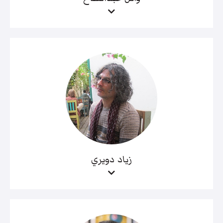
زياد دويري