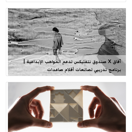
آفاق X صندوق نتفليكس لدعم المواهب الإبداعية |
برنامج تدريبي لصانعات أفلام صاعدات