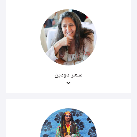
سمر دودين