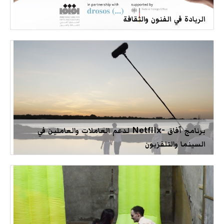
الريادة في الفنون والثقافة
برنامج آفاق -Netflix لدعم العاملات والعاملين في
السينما والتلفزيون