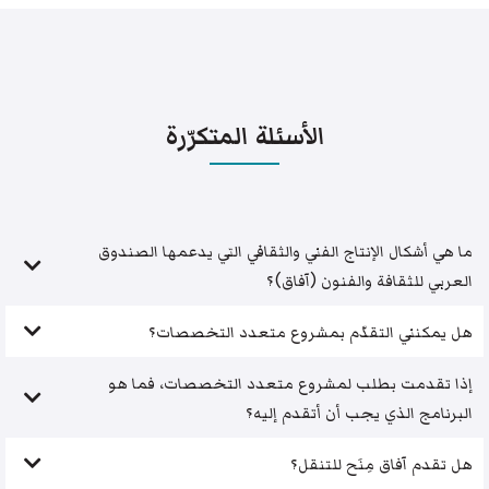
الأسئلة المتكرّرة
ما هي أشكال الإنتاج الفني والثقافي التي يدعمها الصندوق
العربي للثقافة والفنون (آفاق)؟
هل يمكنني التقدّم بمشروع متعدد التخصصات؟
إذا تقدمت بطلب لمشروع متعدد التخصصات، فما هو
البرنامج الذي يجب أن أتقدم إليه؟
هل تقدم آفاق مِنَح للتنقل؟