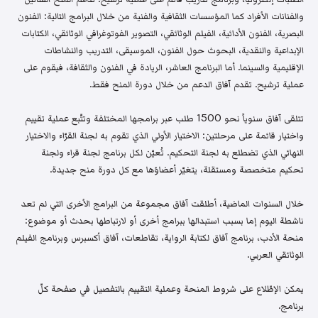
والفنانات الأفراد كما المؤسسات الثقافية والفنية من خلال البرامج التالية: الفنون
البصرية، الفنون الأدائية، الفيلم الوثائقي، التصوير الفوتوغرافي الوثائقي، الكتابات
الإبداعية والنقدية، البحوث حول الفنون، الموسيقى، التدريب والنشاطات
الإقليمية والسينما. أما البرنامج العاشر، الريادة في الفنون والثقافة، فيقوم على
عملية ترشيح. تقدم آفاق الدعم من خلال دورة المنح فقط.
تتلقى آفاق سنوياً نحو 1500 طلب عبر برامجها المختلفة وتتّبع عملية تقييم
واختيار قائمة على مرحلتين: الاختيار الأولي الذي تقوم به لجنة القرّاء والاختيار
النهائي الذي تضطلع به لجنة التحكيم. تُعيّن لكل برنامج لجنة قراء ولجنة
تحكيم متخصصة ومستقلة، يتغيّر أعضاؤها مع كل دورة منح جديدة.
خلال السنوات الماضية، أطلقت آفاق مجموعة من البرامج الأخرى التي لم تعد
ناشطة اليوم إما بسبب استبدالها ببرامج أخرى أو لارتباطها بحدث أو موضوع:
منحة الأدب، برنامج آفاق لكتابة الرواية، تقاطعات، آفاق أكسبرس وبرنامج الفيلم
الوثائقي العربي.
يمكن الإطّلاع على شروط المنحة وعملية التقييم بالتفصيل في صفحة كلّ
برنامج.