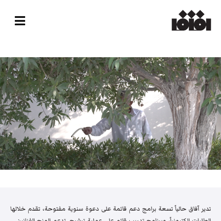
تدير آفاق حالياً تسعة برامج دعم قائمة على دعوة سنوية مفتوحة، تقدم خلالها
الطلبات إلكترونياً، وبرنامج تدريب قائم على عملية ترشيح. تدعم المنح الفنانين