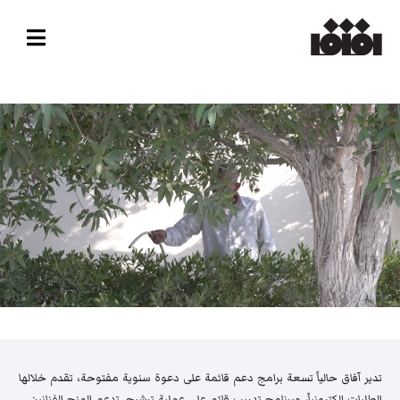
تدير آفاق حالياً تسعة برامج دعم قائمة على دعوة سنوية مفتوحة، تقدم خلالها
الطلبات إلكترونياً، وبرنامج تدريب قائم على عملية ترشيح. تدعم المنح الفنانين