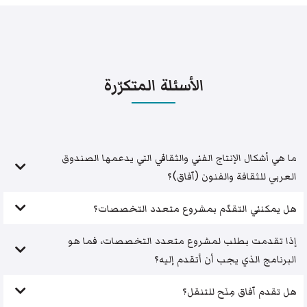
الأسئلة المتكرّرة
ما هي أشكال الإنتاج الفني والثقافي التي يدعمها الصندوق
العربي للثقافة والفنون (آفاق)؟
هل يمكنني التقدّم بمشروع متعدد التخصصات؟
إذا تقدمت بطلب لمشروع متعدد التخصصات، فما هو
البرنامج الذي يجب أن أتقدم إليه؟
هل تقدم آفاق مِنَح للتنقل؟