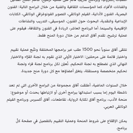
والفنانات الأفراد كما المؤسسات الثقافية والفنية من خلال البرامج التالية: الفنون
البصرية، الفنون الأدائية، الفيلم الوثائقي، التصوير الفوتوغرافي الوثائقي، الكتابات
الإبداعية والنقدية، البحوث حول الفنون، الموسيقى، التدريب والنشاطات
الإقليمية والسينما. أما البرنامج العاشر، الريادة في الفنون والثقافة، فيقوم على
عملية ترشيح. تقدم آفاق الدعم من خلال دورة المنح فقط.
تتلقى آفاق سنوياً نحو 1500 طلب عبر برامجها المختلفة وتتّبع عملية تقييم
واختيار قائمة على مرحلتين: الاختيار الأولي الذي تقوم به لجنة القرّاء والاختيار
النهائي الذي تضطلع به لجنة التحكيم. تُعيّن لكل برنامج لجنة قراء ولجنة
تحكيم متخصصة ومستقلة، يتغيّر أعضاؤها مع كل دورة منح جديدة.
خلال السنوات الماضية، أطلقت آفاق مجموعة من البرامج الأخرى التي لم تعد
ناشطة اليوم إما بسبب استبدالها ببرامج أخرى أو لارتباطها بحدث أو موضوع:
منحة الأدب، برنامج آفاق لكتابة الرواية، تقاطعات، آفاق أكسبرس وبرنامج الفيلم
الوثائقي العربي.
يمكن الإطّلاع على شروط المنحة وعملية التقييم بالتفصيل في صفحة كلّ
برنامج.