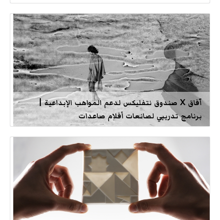
آفاق X صندوق نتفليكس لدعم المواهب الإبداعية |
برنامج تدريبي لصانعات أفلام صاعدات