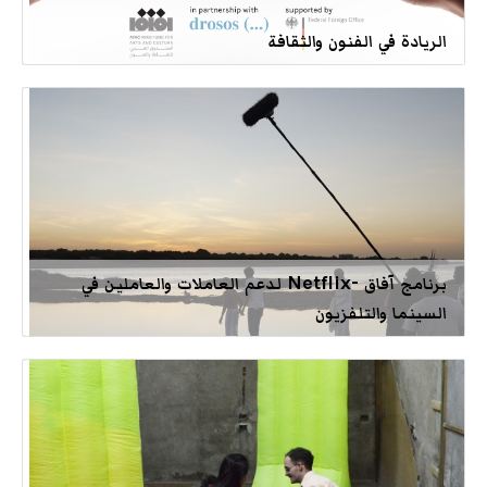
الريادة في الفنون والثقافة
برنامج آفاق -Netflix لدعم العاملات والعاملين في
السينما والتلفزيون