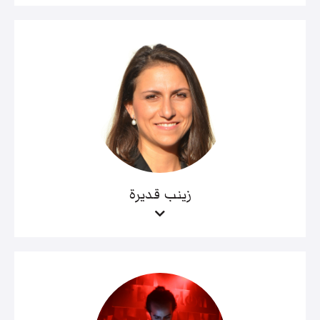
زينب قديرة