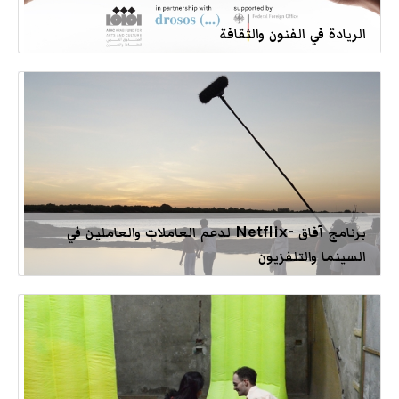
الريادة في الفنون والثقافة
برنامج آفاق -Netflix لدعم العاملات والعاملين في
السينما والتلفزيون