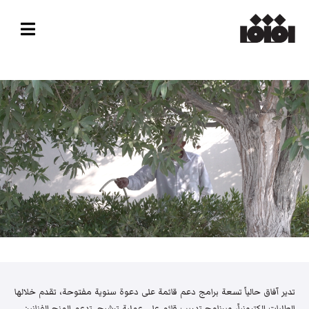
تدير آفاق حالياً تسعة برامج دعم قائمة على دعوة سنوية مفتوحة، تقدم خلالها
الطلبات إلكترونياً، وبرنامج تدريب قائم على عملية ترشيح. تدعم المنح الفنانين