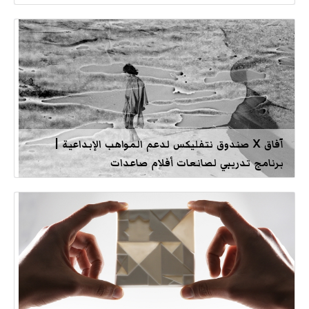
آفاق X صندوق نتفليكس لدعم المواهب الإبداعية |
برنامج تدريبي لصانعات أفلام صاعدات