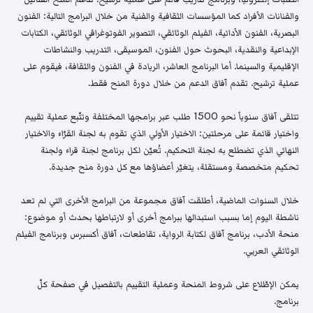
والفنانات الأفراد كما المؤسسات الثقافية والفنية من خلال البرامج التالية: الفنون
البصرية، الفنون الأدائية، الفيلم الوثائقي، التصوير الفوتوغرافي الوثائقي، الكتابات
الإبداعية والنقدية، البحوث حول الفنون، الموسيقى، التدريب والنشاطات
الإقليمية والسينما. أما البرنامج العاشر، الريادة في الفنون والثقافة، فيقوم على
عملية ترشيح. تقدم آفاق الدعم من خلال دورة المنح فقط.
تتلقى آفاق سنوياً نحو 1500 طلب عبر برامجها المختلفة وتتّبع عملية تقييم
واختيار قائمة على مرحلتين: الاختيار الأولي الذي تقوم به لجنة القرّاء والاختيار
النهائي الذي تضطلع به لجنة التحكيم. تُعيّن لكل برنامج لجنة قراء ولجنة
تحكيم متخصصة ومستقلة، يتغيّر أعضاؤها مع كل دورة منح جديدة.
خلال السنوات الماضية، أطلقت آفاق مجموعة من البرامج الأخرى التي لم تعد
ناشطة اليوم إما بسبب استبدالها ببرامج أخرى أو لارتباطها بحدث أو موضوع:
منحة الأدب، برنامج آفاق لكتابة الرواية، تقاطعات، آفاق أكسبرس وبرنامج الفيلم
الوثائقي العربي.
يمكن الإطّلاع على شروط المنحة وعملية التقييم بالتفصيل في صفحة كلّ
برنامج.