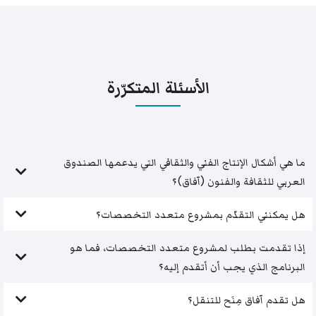
الأسئلة المتكرّرة
ما هي أشكال الإنتاج الفني والثقافي التي يدعمها الصندوق
العربي للثقافة والفنون (آفاق)؟
هل يمكنني التقدّم بمشروع متعدد التخصصات؟
إذا تقدمت بطلب لمشروع متعدد التخصصات، فما هو
البرنامج الذي يجب أن أتقدم إليه؟
هل تقدم آفاق مِنَح للتنقل؟