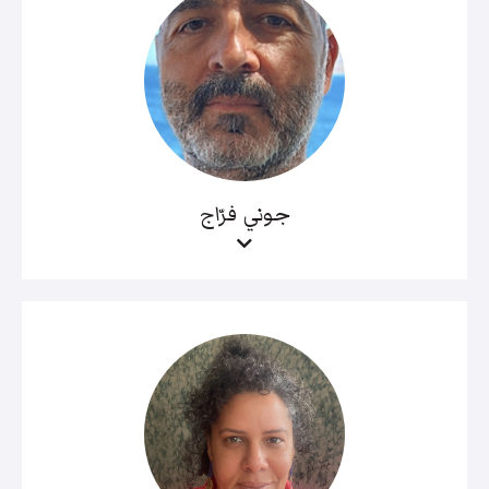
جوني فرّاج