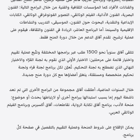
والفنانات الأفراد كما المؤسسات الثقافية والفنية من خلال البرامج التالية: الفنون
البصرية، الفنون الأدائية، الفيلم الوثائقي، التصوير الفوتوغرافي الوثائقي، الكتابات
الإبداعية والنقدية، البحوث حول الفنون، الموسيقى، التدريب والنشاطات
الإقليمية والسينما. أما البرنامج العاشر، الريادة في الفنون والثقافة، فيقوم على
عملية ترشيح. تقدم آفاق الدعم من خلال دورة المنح فقط.
تتلقى آفاق سنوياً نحو 1500 طلب عبر برامجها المختلفة وتتّبع عملية تقييم
واختيار قائمة على مرحلتين: الاختيار الأولي الذي تقوم به لجنة القرّاء والاختيار
النهائي الذي تضطلع به لجنة التحكيم. تُعيّن لكل برنامج لجنة قراء ولجنة
تحكيم متخصصة ومستقلة، يتغيّر أعضاؤها مع كل دورة منح جديدة.
خلال السنوات الماضية، أطلقت آفاق مجموعة من البرامج الأخرى التي لم تعد
ناشطة اليوم إما بسبب استبدالها ببرامج أخرى أو لارتباطها بحدث أو موضوع:
منحة الأدب، برنامج آفاق لكتابة الرواية، تقاطعات، آفاق أكسبرس وبرنامج الفيلم
الوثائقي العربي.
يمكن الإطّلاع على شروط المنحة وعملية التقييم بالتفصيل في صفحة كلّ
برنامج.