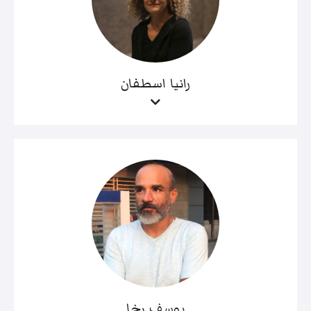
رانيا اسطفان
يوسف رخا