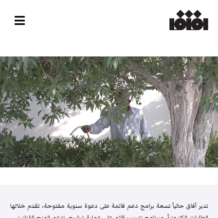
تدير آفاق حالياً تسعة برامج دعم قائمة على دعوة سنوية مفتوحة، تقدم خلالها
الطلبات إلكترونياً، وبرنامج تدريب قائم على عملية ترشيح. تدعم المنح الفنانين