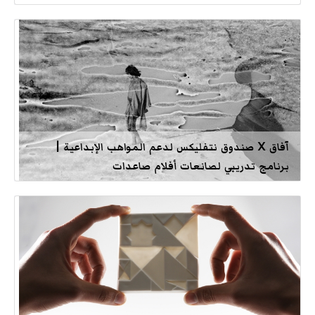
آفاق X صندوق نتفليكس لدعم المواهب الإبداعية |
برنامج تدريبي لصانعات أفلام صاعدات