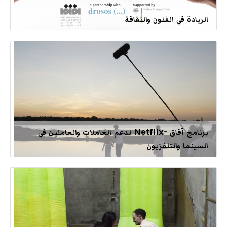
الريادة في الفنون والثقافة
برنامج آفاق -Netflix لدعم العاملات والعاملين في
السينما والتلفزيون