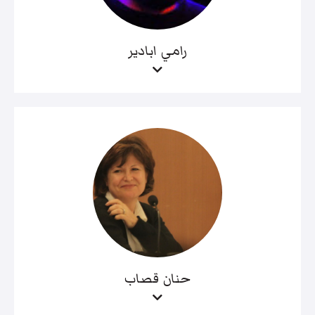
رامي ابادير
حنان قصاب