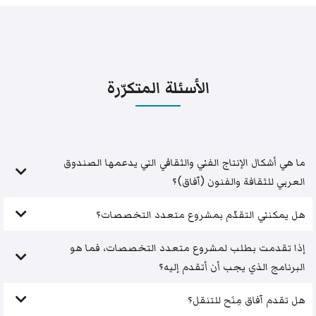
الأسئلة المتكرّرة
ما هي أشكال الإنتاج الفني والثقافي التي يدعمها الصندوق
العربي للثقافة والفنون (آفاق)؟
هل يمكنني التقدّم بمشروع متعدد التخصصات؟
إذا تقدمت بطلب لمشروع متعدد التخصصات، فما هو
البرنامج الذي يجب أن أتقدم إليه؟
هل تقدم آفاق مِنَح للتنقل؟