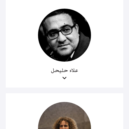
علاء حليحل