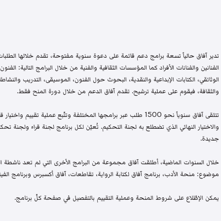
تدير آفاق حالياً تسعة برامج دعم قائمة على دعوة سنوية مفتوحة، تقدم خلالها الطلبات 
الفنانين والفنانات الأفراد كما المؤسسات الثقافية والفنية من خلال البرامج التالية: الفنون 
الوثائقي، الكتابات الإبداعية والنقدية، البحوث حول الفنون، الموسيقى، التدريب والنشاطات 
والثقافة، فيقوم على عملية ترشيح. تقدم آفاق الدعم من خلال دورة المنح فقط.
تتلقى آفاق سنوياً نحو 1500 طلب عبر برامجها المختلفة وتتّبع عملية تقيي
والاختيار النهائي الذي تضطلع به لجنة التحكيم. تُعيّن لكل برنامج لجنة قراء ولجنة
جديدة.
خلال السنوات الماضية، أطلقت آفاق مجموعة من البرامج الأخرى التي لم تعد ناشطة اليو
موضوع: منحة الأدب، برنامج آفاق لكتابة الرواية، تقاطعات، آفاق أكسبرس وبرنامج الفيلم
يمكن الإطّلاع على شروط المنحة وعملية التقييم بالتفصيل في صفحة كلّ برنامج.