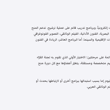
إلكترونياً، وبرنامج تدريب قائم على عملية ترشيح. تدعم المنح
البصرية، الفنون الأدائية، الفيلم الوثائقي، التصوير الفوتوغرافي
الإقليمية والسينما. أما البرنامج العاشر، الريادة في الفنون
م واختيار قائمة على مرحلتين: الاختيار الأولي الذي تقوم به لجنة القرّاء
 تحكيم متخصصة ومستقلة، يتغيّر أعضاؤها مع كل دورة منح
م إما بسبب استبدالها ببرامج أخرى أو لارتباطها بحدث أو
 الوثائقي العربي.