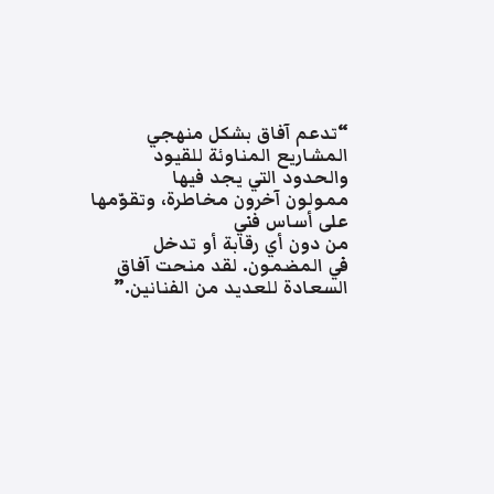
“تدعم آفاق بشكل منهجي
المشاريع المناوئة للقيود
والحدود التي يجد فيها
ممولون آخرون مخاطرة، وتقوّمها
على أساس فني
من دون أي رقابة أو تدخل
في المضمون. لقد منحت آفاق
السعادة للعديد من الفنانين.”