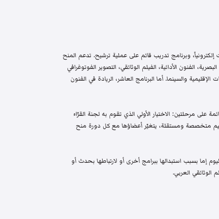
إلكترونياً، وبرنامج تدريب قائم على عملية ترشيح. تدعم المنح
البصرية، الفنون الأدائية، الفيلم الوثائقي، التصوير الفوتوغرافي
الإقليمية والسينما. أما البرنامج العاشر، الريادة في الفنون
م واختيار قائمة على مرحلتين: الاختيار الأولي الذي تقوم به لجنة القرّاء
 تحكيم متخصصة ومستقلة، يتغيّر أعضاؤها مع كل دورة منح
م إما بسبب استبدالها ببرامج أخرى أو لارتباطها بحدث أو
 الوثائقي العربي.