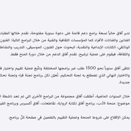
تدير آفاق حالياً تسعة برامج دعم قائمة على دعوة سنوية مفتوحة، تقدم خلالها الطلبات 
الفنانين والفنانات الأفراد كما المؤسسات الثقافية والفنية من خلال البرامج التالية: الفنون 
الوثائقي، الكتابات الإبداعية والنقدية، البحوث حول الفنون، الموسيقى، التدريب والنشاطات 
والثقافة، فيقوم على عملية ترشيح. تقدم آفاق الدعم من خلال دورة المنح فقط.
تتلقى آفاق سنوياً نحو 1500 طلب عبر برامجها المختلفة وتتّبع عملية تقيي
والاختيار النهائي الذي تضطلع به لجنة التحكيم. تُعيّن لكل برنامج لجنة قراء ولجنة
جديدة.
خلال السنوات الماضية، أطلقت آفاق مجموعة من البرامج الأخرى التي لم تعد ناشطة اليو
موضوع: منحة الأدب، برنامج آفاق لكتابة الرواية، تقاطعات، آفاق أكسبرس وبرنامج الفيلم
يمكن الإطّلاع على شروط المنحة وعملية التقييم بالتفصيل في صفحة كلّ برنامج.