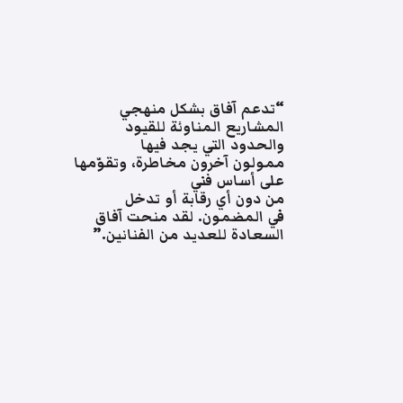
“تدعم آفاق بشكل منهجي
المشاريع المناوئة للقيود
والحدود التي يجد فيها
ممولون آخرون مخاطرة، وتقوّمها
على أساس فني
من دون أي رقابة أو تدخل
في المضمون. لقد منحت آفاق
السعادة للعديد من الفنانين.”