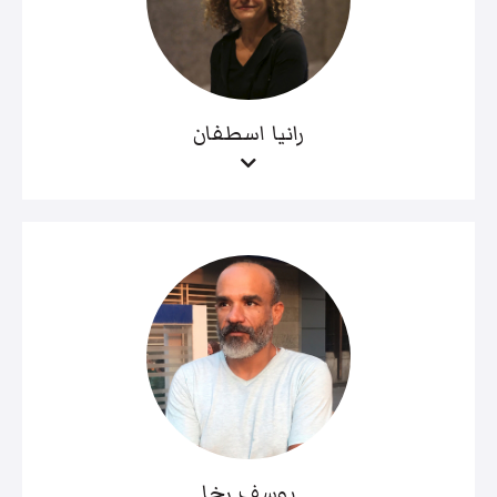
رانيا اسطفان
يوسف رخا