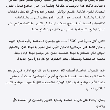
والفنانات الأفراد كما المؤسسات الثقافية والفنية من خلال البرامج التالية: الفنون
البصرية، الفنون الأدائية، الفيلم الوثائقي، التصوير الفوتوغرافي الوثائقي، الكتابات
الإبداعية والنقدية، البحوث حول الفنون، الموسيقى، التدريب والنشاطات
الإقليمية والسينما. أما البرنامج العاشر، الريادة في الفنون والثقافة، فيقوم على
عملية ترشيح. تقدم آفاق الدعم من خلال دورة المنح فقط.
تتلقى آفاق سنوياً نحو 1500 طلب عبر برامجها المختلفة وتتّبع عملية تقييم
واختيار قائمة على مرحلتين: الاختيار الأولي الذي تقوم به لجنة القرّاء والاختيار
النهائي الذي تضطلع به لجنة التحكيم. تُعيّن لكل برنامج لجنة قراء ولجنة
تحكيم متخصصة ومستقلة، يتغيّر أعضاؤها مع كل دورة منح جديدة.
خلال السنوات الماضية، أطلقت آفاق مجموعة من البرامج الأخرى التي لم تعد
ناشطة اليوم إما بسبب استبدالها ببرامج أخرى أو لارتباطها بحدث أو موضوع:
منحة الأدب، برنامج آفاق لكتابة الرواية، تقاطعات، آفاق أكسبرس وبرنامج الفيلم
الوثائقي العربي.
يمكن الإطّلاع على شروط المنحة وعملية التقييم بالتفصيل في صفحة كلّ
برنامج.