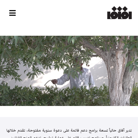
تدير آفاق حالياً تسعة برامج دعم قائمة على دعوة سنوية مفتوحة، تقدم خلالها
الطلبات إلكترونياً، وبرنامج تدريب قائم على عملية ترشيح. تدعم المنح الفنانين