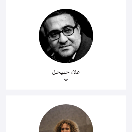
علاء حليحل