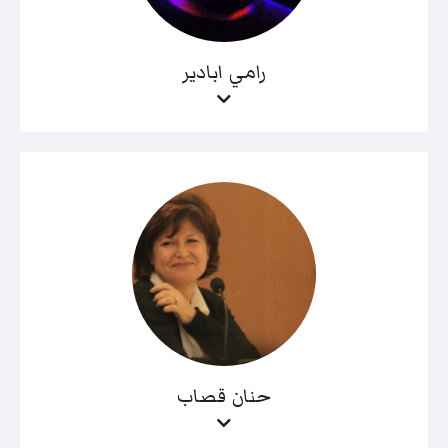
رامي ابادير
حنان قصاب