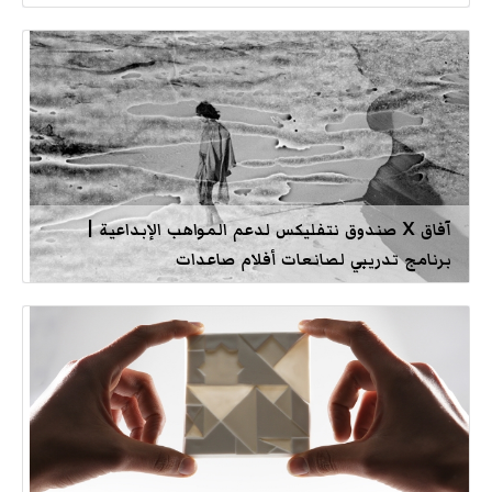
آفاق X صندوق نتفليكس لدعم المواهب الإبداعية |
برنامج تدريبي لصانعات أفلام صاعدات