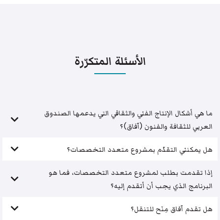
الأسئلة المتكرّرة
ما هي أشكال الإنتاج الفني والثقافي التي يدعمها الصندوق
العربي للثقافة والفنون (آفاق)؟
هل يمكنني التقدّم بمشروع متعدد التخصصات؟
إذا تقدمت بطلب لمشروع متعدد التخصصات، فما هو
البرنامج الذي يجب أن أتقدم إليه؟
هل تقدم آفاق مِنَح للتنقل؟