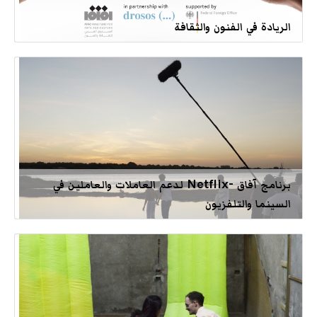
الريادة في الفنون والثقافة
برنامج آفاق -Netflix لدعم العاملات والعاملين في
السينما والتلفزيون