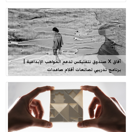
آفاق X صندوق نتفليكس لدعم المواهب الإبداعية |
برنامج تدريبي لصانعات أفلام صاعدات