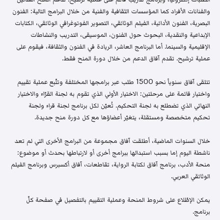
والفنانات الأفراد كما المؤسسات الثقافية والفنية من خلال البرامج التالية: الفنون
البصرية، الفنون الأدائية، الفيلم الوثائقي، التصوير الفوتوغرافي الوثائقي، الكتابات
الإبداعية والنقدية، البحوث حول الفنون، الموسيقى، التدريب والنشاطات
الإقليمية والسينما. أما البرنامج العاشر، الريادة في الفنون والثقافة، فيقوم على
عملية ترشيح. تقدم آفاق الدعم من خلال دورة المنح فقط.
تتلقى آفاق سنوياً نحو 1500 طلب عبر برامجها المختلفة وتتّبع عملية تقييم
واختيار قائمة على مرحلتين: الاختيار الأولي الذي تقوم به لجنة القرّاء والاختيار
النهائي الذي تضطلع به لجنة التحكيم. تُعيّن لكل برنامج لجنة قراء ولجنة
تحكيم متخصصة ومستقلة، يتغيّر أعضاؤها مع كل دورة منح جديدة.
خلال السنوات الماضية، أطلقت آفاق مجموعة من البرامج الأخرى التي لم تعد
ناشطة اليوم إما بسبب استبدالها ببرامج أخرى أو لارتباطها بحدث أو موضوع:
منحة الأدب، برنامج آفاق لكتابة الرواية، تقاطعات، آفاق أكسبرس وبرنامج الفيلم
الوثائقي العربي.
يمكن الإطّلاع على شروط المنحة وعملية التقييم بالتفصيل في صفحة كلّ
برنامج.