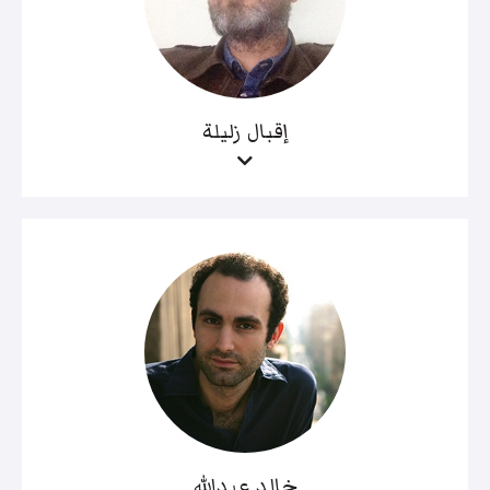
إقبال زليلة
خالد عبدالله