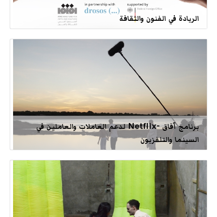
الريادة في الفنون والثقافة
برنامج آفاق -Netflix لدعم العاملات والعاملين في
السينما والتلفزيون