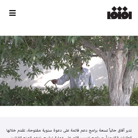
تدير آفاق حالياً تسعة برامج دعم قائمة على دعوة سنوية مفتوحة، تقدم خلالها
الطلبات إلكترونياً، وبرنامج تدريب قائم على عملية ترشيح. تدعم المنح الفنانين