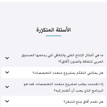
الأسئلة المتكرّرة
ما هي أشكال الإنتاج الفني والثقافي التي يدعمها الصندوق
العربي للثقافة والفنون (آفاق)؟
هل يمكنني التقدّم بمشروع متعدد التخصصات؟
إذا تقدمت بطلب لمشروع متعدد التخصصات، فما هو
البرنامج الذي يجب أن أتقدم إليه؟
هل تقدم آفاق مِنَح للتنقل؟