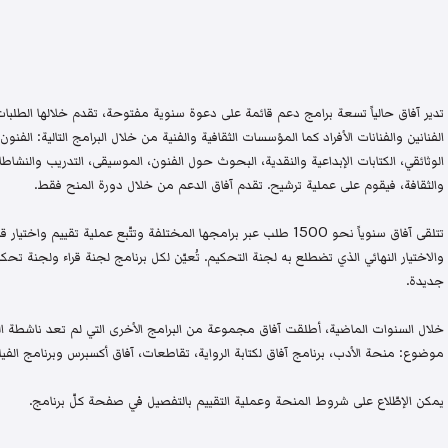
تدير آفاق حالياً تسعة برامج دعم قائمة على دعوة سنوية مفتوحة، تقدم خلالها الطلبات 
الفنانين والفنانات الأفراد كما المؤسسات الثقافية والفنية من خلال البرامج التالية: الفنون 
الوثائقي، الكتابات الإبداعية والنقدية، البحوث حول الفنون، الموسيقى، التدريب والنشاطات 
والثقافة، فيقوم على عملية ترشيح. تقدم آفاق الدعم من خلال دورة المنح فقط.
تتلقى آفاق سنوياً نحو 1500 طلب عبر برامجها المختلفة وتتّبع عملية تقيي
والاختيار النهائي الذي تضطلع به لجنة التحكيم. تُعيّن لكل برنامج لجنة قراء ولجنة
جديدة.
خلال السنوات الماضية، أطلقت آفاق مجموعة من البرامج الأخرى التي لم تعد ناشطة اليو
موضوع: منحة الأدب، برنامج آفاق لكتابة الرواية، تقاطعات، آفاق أكسبرس وبرنامج الفيلم
يمكن الإطّلاع على شروط المنحة وعملية التقييم بالتفصيل في صفحة كلّ برنامج.