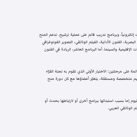
إلكترونياً، وبرنامج تدريب قائم على عملية ترشيح. تدعم المنح
البصرية، الفنون الأدائية، الفيلم الوثائقي، التصوير الفوتوغرافي
الإقليمية والسينما. أما البرنامج العاشر، الريادة في الفنون
م واختيار قائمة على مرحلتين: الاختيار الأولي الذي تقوم به لجنة القرّاء
 تحكيم متخصصة ومستقلة، يتغيّر أعضاؤها مع كل دورة منح
م إما بسبب استبدالها ببرامج أخرى أو لارتباطها بحدث أو
 الوثائقي العربي.