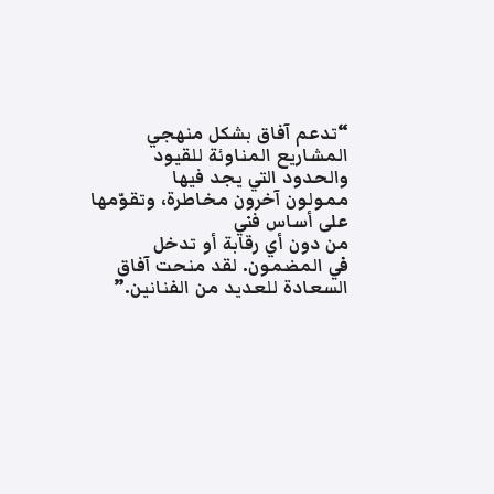
“تدعم آفاق بشكل منهجي
المشاريع المناوئة للقيود
والحدود التي يجد فيها
ممولون آخرون مخاطرة، وتقوّمها
على أساس فني
من دون أي رقابة أو تدخل
في المضمون. لقد منحت آفاق
السعادة للعديد من الفنانين.”