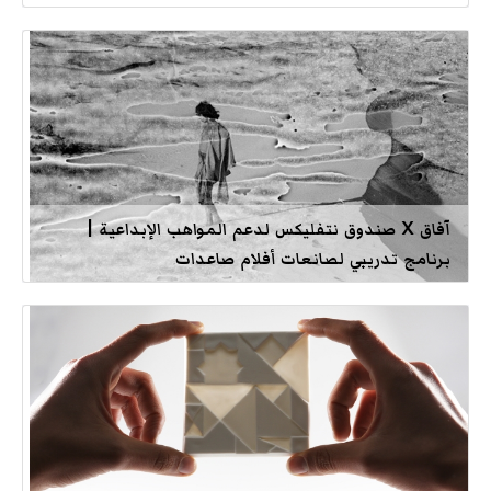
آفاق X صندوق نتفليكس لدعم المواهب الإبداعية |
برنامج تدريبي لصانعات أفلام صاعدات