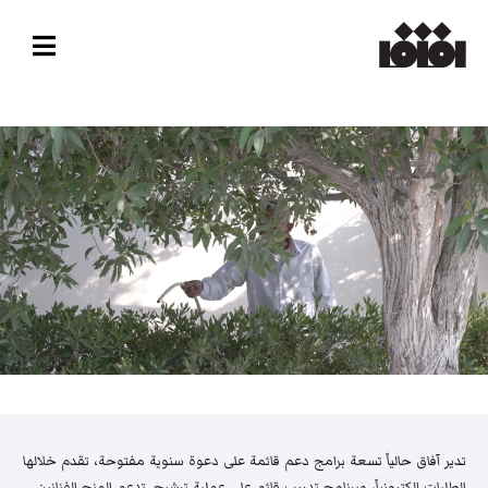
تدير آفاق حالياً تسعة برامج دعم قائمة على دعوة سنوية مفتوحة، تقدم خلالها
الطلبات إلكترونياً، وبرنامج تدريب قائم على عملية ترشيح. تدعم المنح الفنانين