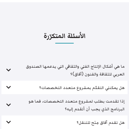
الأسئلة المتكرّرة
ما هي أشكال الإنتاج الفني والثقافي التي يدعمها الصندوق
العربي للثقافة والفنون (آفاق)؟
هل يمكنني التقدّم بمشروع متعدد التخصصات؟
إذا تقدمت بطلب لمشروع متعدد التخصصات، فما هو
البرنامج الذي يجب أن أتقدم إليه؟
هل تقدم آفاق مِنَح للتنقل؟