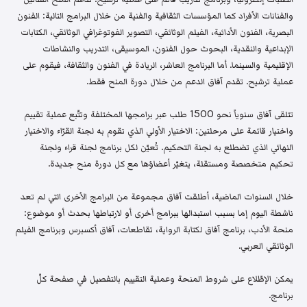
والفنانات الأفراد كما المؤسسات الثقافية والفنية من خلال البرامج التالية: الفنون
البصرية، الفنون الأدائية، الفيلم الوثائقي، التصوير الفوتوغرافي الوثائقي، الكتابات
الإبداعية والنقدية، البحوث حول الفنون، الموسيقى، التدريب والنشاطات
الإقليمية والسينما. أما البرنامج العاشر، الريادة في الفنون والثقافة، فيقوم على
عملية ترشيح. تقدم آفاق الدعم من خلال دورة المنح فقط.
تتلقى آفاق سنوياً نحو 1500 طلب عبر برامجها المختلفة وتتّبع عملية تقييم
واختيار قائمة على مرحلتين: الاختيار الأولي الذي تقوم به لجنة القرّاء والاختيار
النهائي الذي تضطلع به لجنة التحكيم. تُعيّن لكل برنامج لجنة قراء ولجنة
تحكيم متخصصة ومستقلة، يتغيّر أعضاؤها مع كل دورة منح جديدة.
خلال السنوات الماضية، أطلقت آفاق مجموعة من البرامج الأخرى التي لم تعد
ناشطة اليوم إما بسبب استبدالها ببرامج أخرى أو لارتباطها بحدث أو موضوع:
منحة الأدب، برنامج آفاق لكتابة الرواية، تقاطعات، آفاق أكسبرس وبرنامج الفيلم
الوثائقي العربي.
يمكن الإطّلاع على شروط المنحة وعملية التقييم بالتفصيل في صفحة كلّ
برنامج.