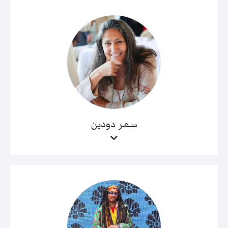
سمر دودين