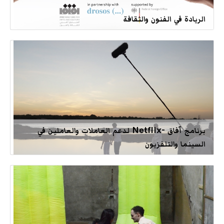
الريادة في الفنون والثقافة
برنامج آفاق -Netflix لدعم العاملات والعاملين في
السينما والتلفزيون