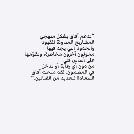
“تدعم آفاق بشكل منهجي
المشاريع المناوئة للقيود
والحدود التي يجد فيها
ممولون آخرون مخاطرة، وتقوّمها
على أساس فني
من دون أي رقابة أو تدخل
في المضمون. لقد منحت آفاق
السعادة للعديد من الفنانين.”