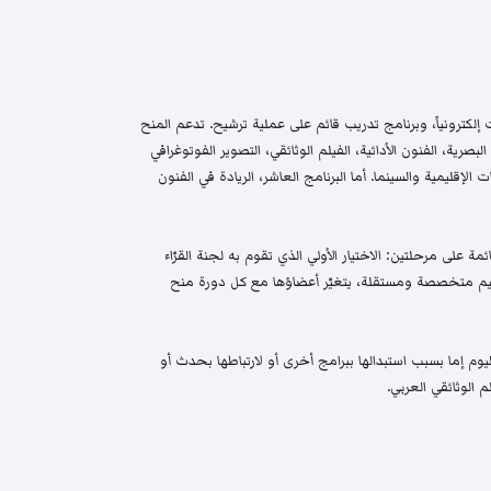
إلكترونياً، وبرنامج تدريب قائم على عملية ترشيح. تدعم المنح
البصرية، الفنون الأدائية، الفيلم الوثائقي، التصوير الفوتوغرافي
الإقليمية والسينما. أما البرنامج العاشر، الريادة في الفنون
م واختيار قائمة على مرحلتين: الاختيار الأولي الذي تقوم به لجنة القرّاء
 تحكيم متخصصة ومستقلة، يتغيّر أعضاؤها مع كل دورة منح
م إما بسبب استبدالها ببرامج أخرى أو لارتباطها بحدث أو
 الوثائقي العربي.