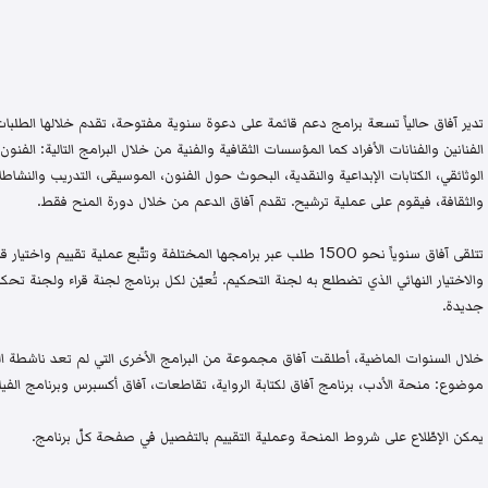
تدير آفاق حالياً تسعة برامج دعم قائمة على دعوة سنوية مفتوحة، تقدم خلالها الطلبات 
الفنانين والفنانات الأفراد كما المؤسسات الثقافية والفنية من خلال البرامج التالية: الفنون 
الوثائقي، الكتابات الإبداعية والنقدية، البحوث حول الفنون، الموسيقى، التدريب والنشاطات 
والثقافة، فيقوم على عملية ترشيح. تقدم آفاق الدعم من خلال دورة المنح فقط.
تتلقى آفاق سنوياً نحو 1500 طلب عبر برامجها المختلفة وتتّبع عملية تقيي
والاختيار النهائي الذي تضطلع به لجنة التحكيم. تُعيّن لكل برنامج لجنة قراء ولجنة
جديدة.
خلال السنوات الماضية، أطلقت آفاق مجموعة من البرامج الأخرى التي لم تعد ناشطة اليو
موضوع: منحة الأدب، برنامج آفاق لكتابة الرواية، تقاطعات، آفاق أكسبرس وبرنامج الفيلم
يمكن الإطّلاع على شروط المنحة وعملية التقييم بالتفصيل في صفحة كلّ برنامج.