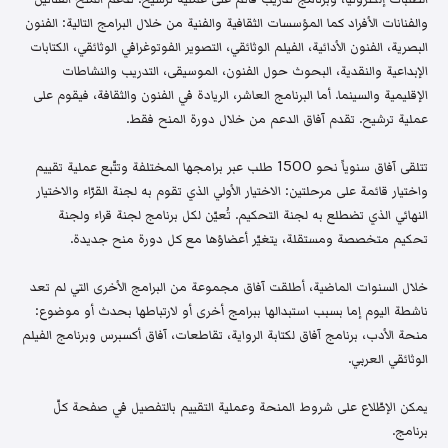
والفنانات الأفراد كما المؤسسات الثقافية والفنية من خلال البرامج التالية: الفنون
البصرية، الفنون الأدائية، الفيلم الوثائقي، التصوير الفوتوغرافي الوثائقي، الكتابات
الإبداعية والنقدية، البحوث حول الفنون، الموسيقى، التدريب والنشاطات
الإقليمية والسينما. أما البرنامج العاشر، الريادة في الفنون والثقافة، فيقوم على
عملية ترشيح. تقدم آفاق الدعم من خلال دورة المنح فقط.
تتلقى آفاق سنوياً نحو 1500 طلب عبر برامجها المختلفة وتتّبع عملية تقييم
واختيار قائمة على مرحلتين: الاختيار الأولي الذي تقوم به لجنة القرّاء والاختيار
النهائي الذي تضطلع به لجنة التحكيم. تُعيّن لكل برنامج لجنة قراء ولجنة
تحكيم متخصصة ومستقلة، يتغيّر أعضاؤها مع كل دورة منح جديدة.
خلال السنوات الماضية، أطلقت آفاق مجموعة من البرامج الأخرى التي لم تعد
ناشطة اليوم إما بسبب استبدالها ببرامج أخرى أو لارتباطها بحدث أو موضوع:
منحة الأدب، برنامج آفاق لكتابة الرواية، تقاطعات، آفاق أكسبرس وبرنامج الفيلم
الوثائقي العربي.
يمكن الإطّلاع على شروط المنحة وعملية التقييم بالتفصيل في صفحة كلّ
برنامج.