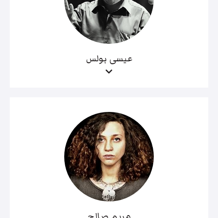
عيسى بولس
مريم صالح