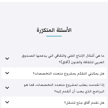
الأسئلة المتكرّرة
ما هي أشكال الإنتاج الفني والثقافي التي يدعمها الصندوق
العربي للثقافة والفنون (آفاق)؟
هل يمكنني التقدّم بمشروع متعدد التخصصات؟
إذا تقدمت بطلب لمشروع متعدد التخصصات، فما هو
البرنامج الذي يجب أن أتقدم إليه؟
هل تقدم آفاق مِنَح للتنقل؟