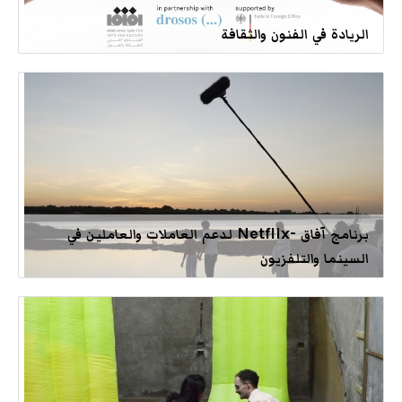
الريادة في الفنون والثقافة
برنامج آفاق -Netflix لدعم العاملات والعاملين في
السينما والتلفزيون