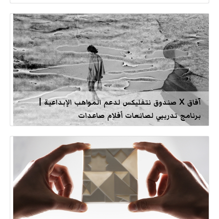
آفاق X صندوق نتفليكس لدعم المواهب الإبداعية |
برنامج تدريبي لصانعات أفلام صاعدات