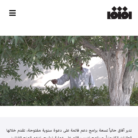
تدير آفاق حالياً تسعة برامج دعم قائمة على دعوة سنوية مفتوحة، تقدم خلالها
الطلبات إلكترونياً، وبرنامج تدريب قائم على عملية ترشيح. تدعم المنح الفنانين