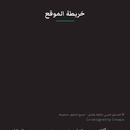
خريطة الموقع
© الصندوق العربي للثقافة والفنون - جميع الحقوق محفوظة
Co-designed by Creapix