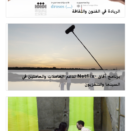
الريادة في الفنون والثقافة
برنامج آفاق -Netflix لدعم العاملات والعاملين في
السينما والتلفزيون