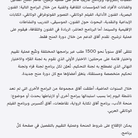
والفنانات الأفراد كما المؤسسات الثقافية والفنية من خلال البرامج التالية: الفنون
البصرية، الفنون الأدائية، الفيلم الوثائقي، التصوير الفوتوغرافي الوثائقي، الكتابات
الإبداعية والنقدية، البحوث حول الفنون، الموسيقى، التدريب والنشاطات
الإقليمية والسينما. أما البرنامج العاشر، الريادة في الفنون والثقافة، فيقوم على
عملية ترشيح. تقدم آفاق الدعم من خلال دورة المنح فقط.
تتلقى آفاق سنوياً نحو 1500 طلب عبر برامجها المختلفة وتتّبع عملية تقييم
واختيار قائمة على مرحلتين: الاختيار الأولي الذي تقوم به لجنة القرّاء والاختيار
النهائي الذي تضطلع به لجنة التحكيم. تُعيّن لكل برنامج لجنة قراء ولجنة
تحكيم متخصصة ومستقلة، يتغيّر أعضاؤها مع كل دورة منح جديدة.
خلال السنوات الماضية، أطلقت آفاق مجموعة من البرامج الأخرى التي لم تعد
ناشطة اليوم إما بسبب استبدالها ببرامج أخرى أو لارتباطها بحدث أو موضوع:
منحة الأدب، برنامج آفاق لكتابة الرواية، تقاطعات، آفاق أكسبرس وبرنامج الفيلم
الوثائقي العربي.
يمكن الإطّلاع على شروط المنحة وعملية التقييم بالتفصيل في صفحة كلّ
برنامج.