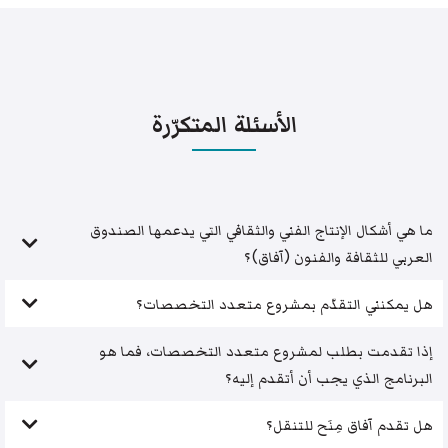
الأسئلة المتكرّرة
ما هي أشكال الإنتاج الفني والثقافي التي يدعمها الصندوق
العربي للثقافة والفنون (آفاق)؟
هل يمكنني التقدّم بمشروع متعدد التخصصات؟
إذا تقدمت بطلب لمشروع متعدد التخصصات، فما هو
البرنامج الذي يجب أن أتقدم إليه؟
هل تقدم آفاق مِنَح للتنقل؟