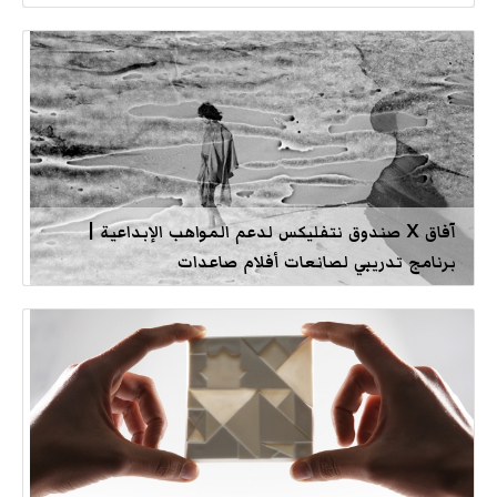
آفاق X صندوق نتفليكس لدعم المواهب الإبداعية |
برنامج تدريبي لصانعات أفلام صاعدات