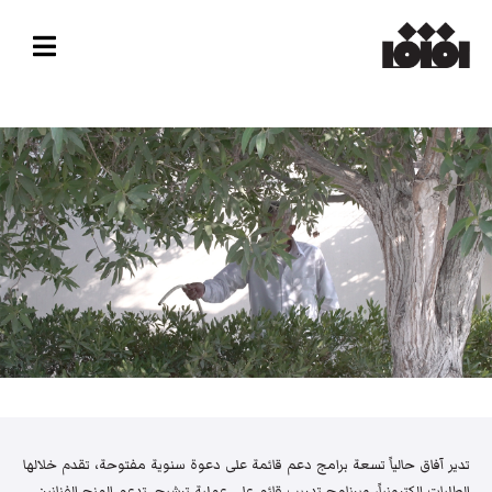
تدير آفاق حالياً تسعة برامج دعم قائمة على دعوة سنوية مفتوحة، تقدم خلالها
الطلبات إلكترونياً، وبرنامج تدريب قائم على عملية ترشيح. تدعم المنح الفنانين